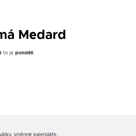
 má Medard
6
to je
pondělí
.
svátky, směnné kalendáře.