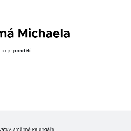
má Michaela
to je
pondělí
.
svátky, směnné kalendáře.