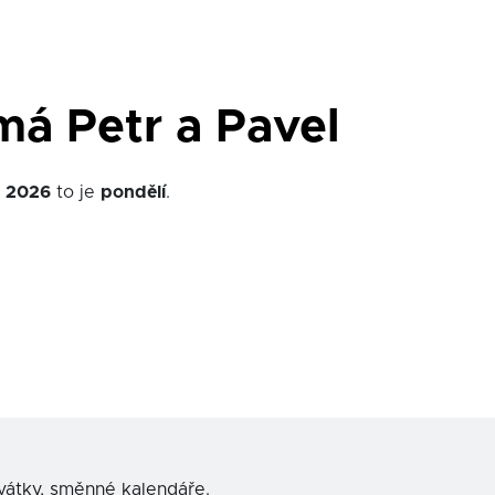
á Petr a Pavel
e
2026
to je
pondělí
.
svátky, směnné kalendáře.