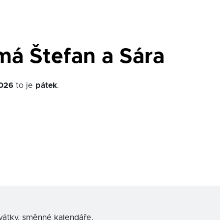
má Štefan a Sára
026
to je
pátek
.
svátky, směnné kalendáře.