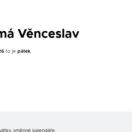
má Věnceslav
26
to je
pátek
.
svátky, směnné kalendáře.