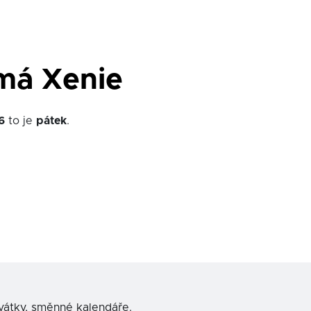
má Xenie
6
to je
pátek
.
svátky, směnné kalendáře.