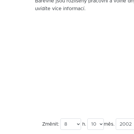
Barevně jsou rozlišeny pracovní a volné dn
uvídíte více informací.
Změnit:
h.
měs.