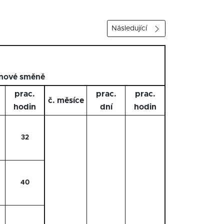
Následující
inové směně
prac.
prac.
prac.
č. měsíce
hodin
dní
hodin
32
40