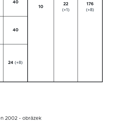
40
22
176
10
(+1)
(+8)
40
24
(+8)
jen 2002 - obrázek