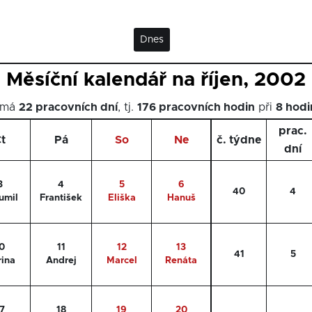
Dnes
Měsíční kalendář na říjen, 2002
n má
22 pracovních dní
, tj.
176 pracovních hodin
při
8 hod
prac.
t
Pá
So
Ne
č. týdne
dní
3
4
5
6
40
4
umil
František
Eliška
Hanuš
0
11
12
13
41
5
ina
Andrej
Marcel
Renáta
7
18
19
20