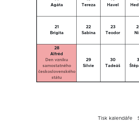
Agáta
Tereza
Havel
Hed
21
22
23
2
Brigita
Sabina
Teodor
Ni
28
Alfréd
Den vzniku
29
30
3
samostatného
Silvie
Tadeáš
Štěp
československého
státu
Tisk kalendáře