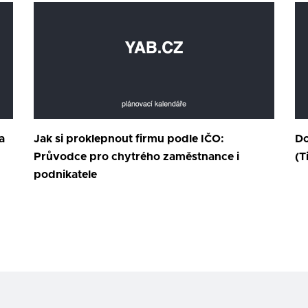
a
Jak si proklepnout firmu podle IČO:
Do
Průvodce pro chytrého zaměstnance i
(T
podnikatele