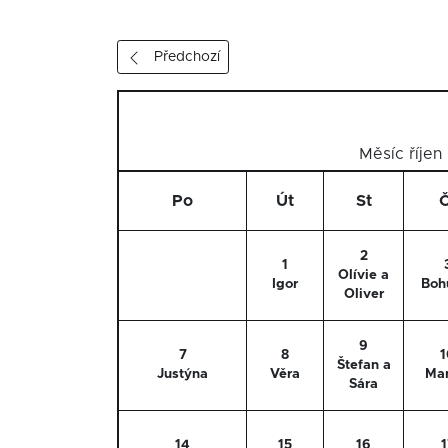
Předchozí
Měsíc říje
Po
Út
St
Č
2
1
Olívie a
Igor
Boh
Oliver
9
7
8
1
Štefan a
Justýna
Věra
Mar
Sára
14
15
16
1