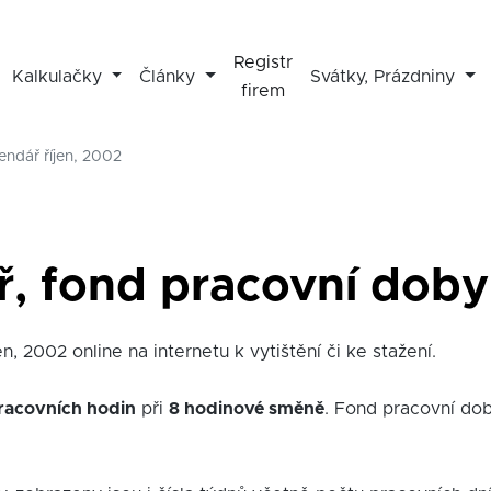
Registr
Kalkulačky
Články
Svátky, Prázdniny
firem
endář říjen, 2002
, fond pracovní doby 
n, 2002 online na internetu k vytištění či ke stažení.
racovních hodin
při
8 hodinové směně
. Fond pracovní dob