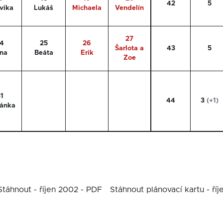
42
5
vika
Lukáš
Michaela
Vendelín
27
4
25
26
Šarlota a
43
5
na
Beáta
Erik
Zoe
1
44
3
(+1)
ánka
Stáhnout - říjen 2002 - PDF
Stáhnout plánovací kartu - ří