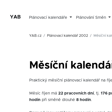
YAB
Plánovací kalendáře
Plánování Směn
YAB.cz
Plánovací kalendář 2002
Měsíční kal
Měsíční kalendář
Praktický měsíční plánovací kalendář na říje
Měsíc říjen má
22 pracovních dní
, tj.
176 p
hodin
při směně dlouhé
8 hodin
.