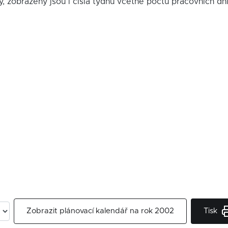
y, zobrazeny jsou i čísla týdnů včetně počtu pracovních dn
Tisk
Zobrazit plánovací kalendář na rok 2002