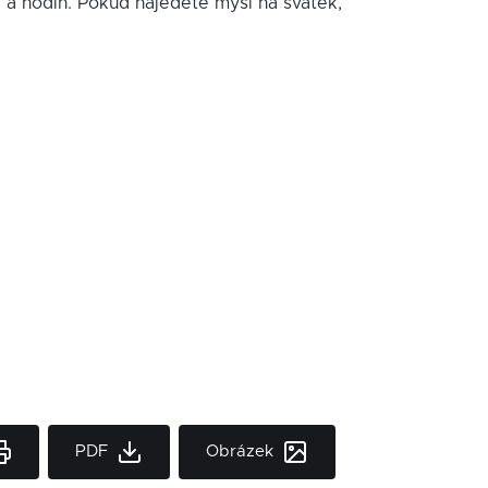
í a hodin. Pokud najedete myší na svátek,
PDF
Obrázek