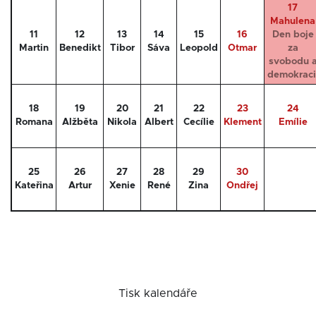
17
Mahulena
11
12
13
14
15
16
Den boje
Martin
Benedikt
Tibor
Sáva
Leopold
Otmar
za
svobodu 
demokraci
18
19
20
21
22
23
24
Romana
Alžběta
Nikola
Albert
Cecílie
Klement
Emílie
25
26
27
28
29
30
Kateřina
Artur
Xenie
René
Zina
Ondřej
Tisk kalendáře