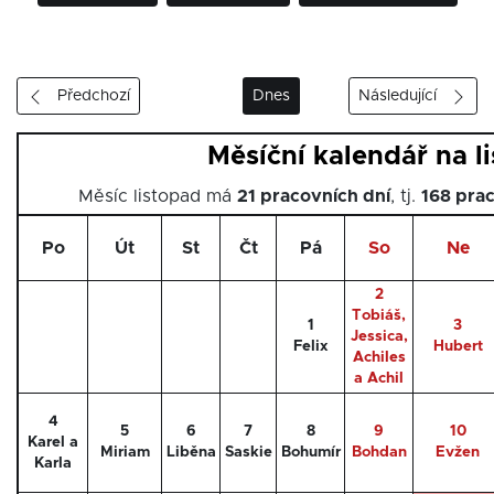
Předchozí
Dnes
Následující
Měsíční kalendář na l
Měsíc listopad má
21 pracovních dní
, tj.
168 pra
Po
Út
St
Čt
Pá
So
Ne
2
Tobiáš,
1
3
Jessica,
Felix
Hubert
Achiles
a Achil
4
5
6
7
8
9
10
Karel a
Miriam
Liběna
Saskie
Bohumír
Bohdan
Evžen
Karla