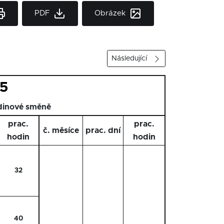
PDF
Obrázek
Následující
05
dinové směně
prac.
prac.
č. měsíce
prac. dní
hodin
hodin
32
40