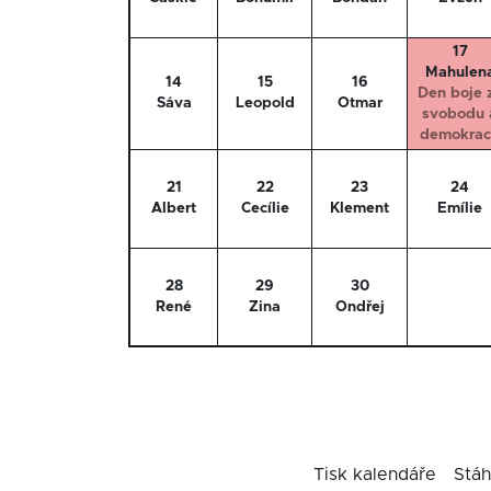
17
Mahulen
14
15
16
Den boje 
Sáva
Leopold
Otmar
svobodu 
demokrac
21
22
23
24
Albert
Cecílie
Klement
Emílie
28
29
30
René
Zina
Ondřej
Tisk kalendáře
Stáh