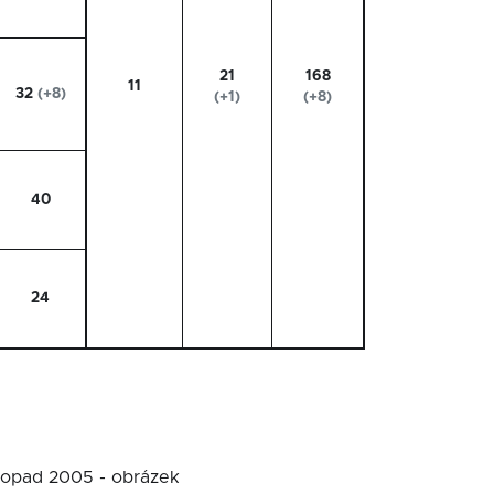
21
168
11
32
(+8)
(+1)
(+8)
40
24
stopad 2005 - obrázek