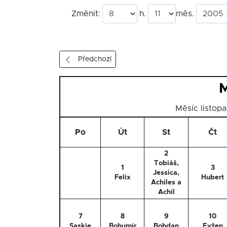
Změnit:
h.
měs.
Předchozí
M
Měsíc listop
Po
Út
St
Čt
2
Tobiáš,
1
3
Jessica,
Felix
Hubert
Achiles a
Achil
7
8
9
10
Saskie
Bohumír
Bohdan
Evžen