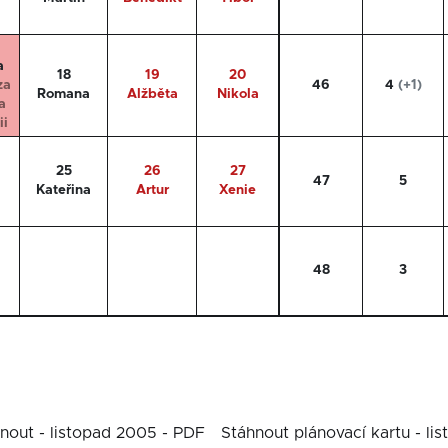
a
18
19
20
za
46
4
(+1)
Romana
Alžběta
Nikola
a
ii
25
26
27
47
5
Kateřina
Artur
Xenie
48
3
nout - listopad 2005 - PDF
Stáhnout plánovací kartu - li