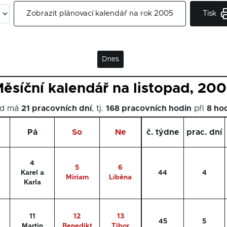
Tisk
Zobrazit plánovací kalendář na rok 2005
Dnes
ěsíční kalendář na listopad, 20
ad má
21 pracovních dní
, tj.
168 pracovních hodin
při
8 ho
Pá
So
Ne
č. týdne
prac. dní
4
5
6
Karel a
44
4
Miriam
Liběna
Karla
11
12
13
45
5
Martin
Benedikt
Tibor