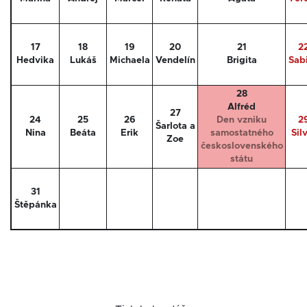
17
18
19
20
21
2
Hedvika
Lukáš
Michaela
Vendelín
Brigita
Sab
28
Alfréd
27
24
25
26
Den vzniku
2
Šarlota a
Nina
Beáta
Erik
samostatného
Sil
Zoe
československého
státu
31
Štěpánka