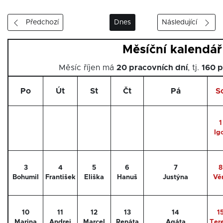
Předchozí
Dnes
Následující
Měsíční kalendář
Měsíc říjen má
20 pracovních dní
, tj.
160 p
Po
Út
St
Čt
Pá
S
1
Ig
3
4
5
6
7
8
Bohumil
František
Eliška
Hanuš
Justýna
Vě
10
11
12
13
14
1
Marina
Andrej
Marcel
Renáta
Agáta
Ter