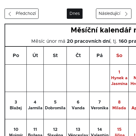
Předchozí
Dnes
Následující
Měsíční kalendář 
Měsíc únor má
20 pracovních dní
, tj.
160 pr
Po
Út
St
Čt
Pá
So
1
Hynek a
N
Jasmína
Hr
3
4
5
6
7
8
Blažej
Jarmila
Dobromila
Vanda
Veronika
Milada
A
10
11
12
13
14
15
Mojmír
Božena
Slavěna
Věnceslav
Valentýn
Jiřina