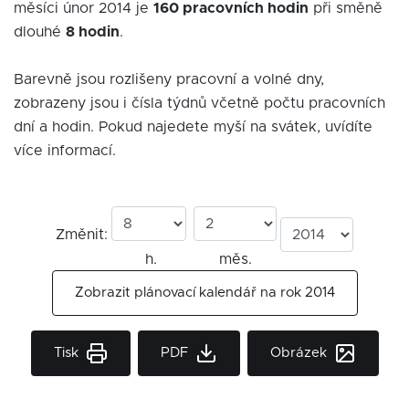
měsíci únor 2014 je
160 pracovních hodin
při směně
dlouhé
8 hodin
.
Barevně jsou rozlišeny pracovní a volné dny,
zobrazeny jsou i čísla týdnů včetně počtu pracovních
dní a hodin. Pokud najedete myší na svátek, uvídíte
více informací.
Změnit:
h.
měs.
Zobrazit plánovací kalendář na rok 2014
Tisk
PDF
Obrázek