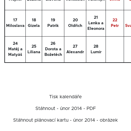
21
17
18
19
20
22
Lenka a
Miloslava
Gizela
Patrik
Oldřich
Petr
Sv
Eleonora
24
26
25
27
28
Matěj a
Dorota a
Liliana
Alexandr
Lumír
Matyáš
Božetěch
Tisk kalendáře
Stáhnout - únor 2014 - PDF
Stáhnout plánovací kartu - únor 2014 - obrázek