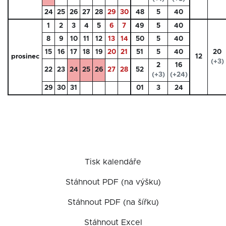
24
25
26
27
28
29
30
48
5
40
1
2
3
4
5
6
7
49
5
40
8
9
10
11
12
13
14
50
5
40
15
16
17
18
19
20
21
51
5
40
20
prosinec
12
(+3)
2
16
22
23
24
25
26
27
28
52
(+3)
(+24)
29
30
31
01
3
24
Tisk kalendáře
Stáhnout PDF (na výšku)
Stáhnout PDF (na šířku)
Stáhnout Excel