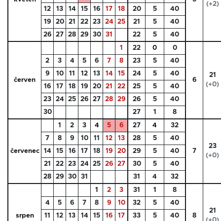
(+2)
12
13
14
15
16
17
18
20
5
40
19
20
21
22
23
24
25
21
5
40
26
27
28
29
30
31
22
5
40
1
22
0
0
2
3
4
5
6
7
8
23
5
40
9
10
11
12
13
14
15
24
5
40
21
červen
6
(+0)
16
17
18
19
20
21
22
25
5
40
23
24
25
26
27
28
29
26
5
40
30
27
1
8
1
2
3
4
5
6
27
4
32
7
8
9
10
11
12
13
28
5
40
23
červenec
14
15
16
17
18
19
20
29
5
40
7
(+0)
21
22
23
24
25
26
27
30
5
40
28
29
30
31
31
4
32
1
2
3
31
1
8
4
5
6
7
8
9
10
32
5
40
21
srpen
11
12
13
14
15
16
17
33
5
40
8
(+0)