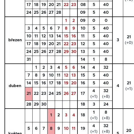
17
18
19
20
21
22
23
08
5
40
24
25
26
27
28
09
5
40
1
2
09
0
0
3
4
5
6
7
8
9
10
5
40
10
11
12
13
14
15
16
11
5
40
21
březen
3
(+0)
17
18
19
20
21
22
23
12
5
40
24
25
26
27
28
29
30
13
5
40
31
14
1
8
1
2
3
4
5
6
14
4
32
7
8
9
10
11
12
13
15
5
40
14
15
16
17
18
19
20
16
5
40
21
duben
4
(+1)
4
32
21
22
23
24
25
26
27
17
(+1)
(+8)
28
29
30
18
3
24
1
8
1
2
3
4
18
(+1)
(+8)
4
32
5
6
7
8
9
10
11
19
20
(+1)
(+8)
květen
5