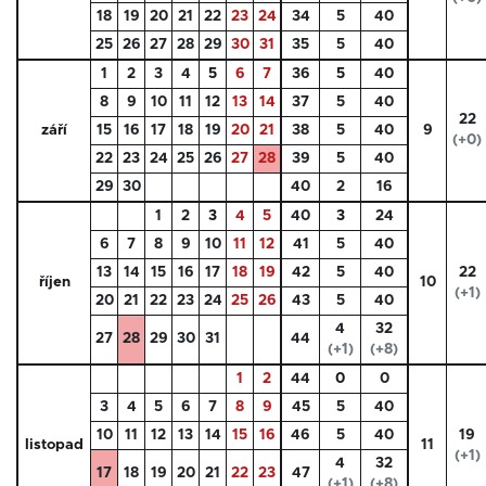
18
19
20
21
22
23
24
34
5
40
25
26
27
28
29
30
31
35
5
40
1
2
3
4
5
6
7
36
5
40
8
9
10
11
12
13
14
37
5
40
22
září
15
16
17
18
19
20
21
38
5
40
9
(+0)
22
23
24
25
26
27
28
39
5
40
29
30
40
2
16
1
2
3
4
5
40
3
24
6
7
8
9
10
11
12
41
5
40
13
14
15
16
17
18
19
42
5
40
22
říjen
10
(+1)
20
21
22
23
24
25
26
43
5
40
4
32
27
28
29
30
31
44
(+1)
(+8)
1
2
44
0
0
3
4
5
6
7
8
9
45
5
40
10
11
12
13
14
15
16
46
5
40
19
listopad
11
(+1)
4
32
17
18
19
20
21
22
23
47
(+1)
(+8)