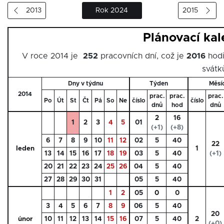
2013
Rok 2024
2015
Plánovací ka
V roce 2014 je
252
pracovních dní, což je
2016
hodi
svátk
Dny v týdnu
Týden
Měsí
2014
prac.
prac.
prac.
Po
Út
St
Čt
Pá
So
Ne
číslo
číslo
dnů
hod
dnů
2
16
1
2
3
4
5
01
(+1)
(+8)
6
7
8
9
10
11
12
02
5
40
22
leden
1
13
14
15
16
17
18
19
03
5
40
(+1)
20
21
22
23
24
25
26
04
5
40
27
28
29
30
31
05
5
40
1
2
05
0
0
3
4
5
6
7
8
9
06
5
40
20
únor
10
11
12
13
14
15
16
07
5
40
2
(+0)