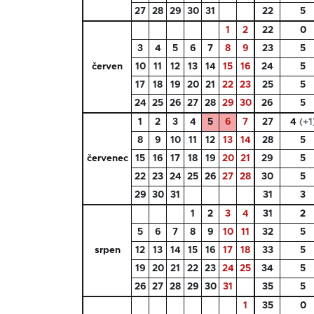
27
28
29
30
31
22
5
1
2
22
0
3
4
5
6
7
8
9
23
5
červen
10
11
12
13
14
15
16
24
5
17
18
19
20
21
22
23
25
5
24
25
26
27
28
29
30
26
5
1
2
3
4
5
6
7
27
4
(+1
8
9
10
11
12
13
14
28
5
červenec
15
16
17
18
19
20
21
29
5
22
23
24
25
26
27
28
30
5
29
30
31
31
3
1
2
3
4
31
2
5
6
7
8
9
10
11
32
5
srpen
12
13
14
15
16
17
18
33
5
19
20
21
22
23
24
25
34
5
26
27
28
29
30
31
35
5
1
35
0