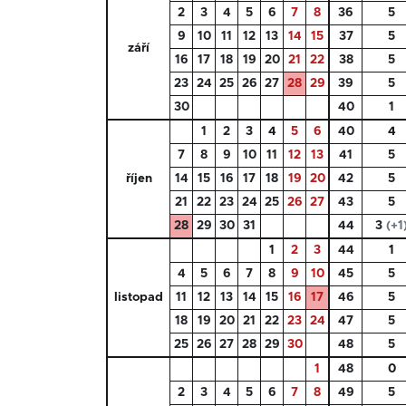
2
3
4
5
6
7
8
36
5
9
10
11
12
13
14
15
37
5
září
16
17
18
19
20
21
22
38
5
23
24
25
26
27
28
29
39
5
30
40
1
1
2
3
4
5
6
40
4
7
8
9
10
11
12
13
41
5
říjen
14
15
16
17
18
19
20
42
5
21
22
23
24
25
26
27
43
5
28
29
30
31
44
3
(+1
1
2
3
44
1
4
5
6
7
8
9
10
45
5
listopad
11
12
13
14
15
16
17
46
5
18
19
20
21
22
23
24
47
5
25
26
27
28
29
30
48
5
1
48
0
2
3
4
5
6
7
8
49
5