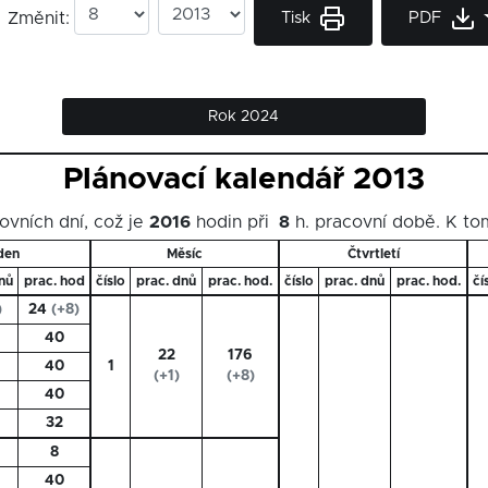
Tisk
PDF
Změnit:
Rok 2024
Plánovací kalendář 2013
ovních dní, což je
2016
hodin při
8
h. pracovní době. K to
den
Měsíc
Čtvrtletí
nů
prac. hod
číslo
prac. dnů
prac. hod.
číslo
prac. dnů
prac. hod.
čí
)
24
(+8)
40
22
176
40
1
(+1)
(+8)
40
32
8
40