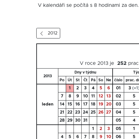
V kalendáři se počítá s 8 hodinami za den.
2012
V roce 2013 je
252
prac
Dny v týdnu
Tý
2013
Po
Út
St
Čt
Pá
So
Ne
číslo
prac. d
1
2
3
4
5
6
01
3
(+1
7
8
9
10
11
12
13
02
5
leden
14
15
16
17
18
19
20
03
5
21
22
23
24
25
26
27
04
5
28
29
30
31
05
4
1
2
3
05
1
4
5
6
7
8
9
10
06
5