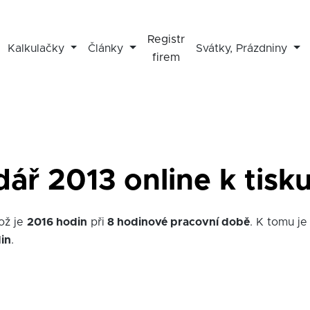
Registr
Kalkulačky
Články
Svátky, Prázdniny
firem
ář 2013 online k tisk
ož je
2016 hodin
při
8 hodinové pracovní době
. K tomu j
in
.