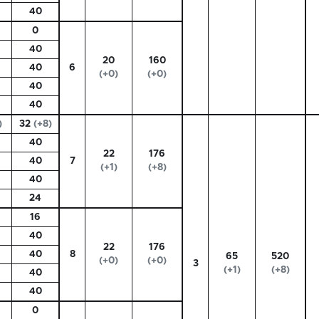
40
0
40
20
160
40
6
(+0)
(+0)
40
40
)
32
(+8)
40
22
176
40
7
(+1)
(+8)
40
24
16
40
22
176
40
8
65
520
(+0)
(+0)
3
(+1)
(+8)
40
40
0