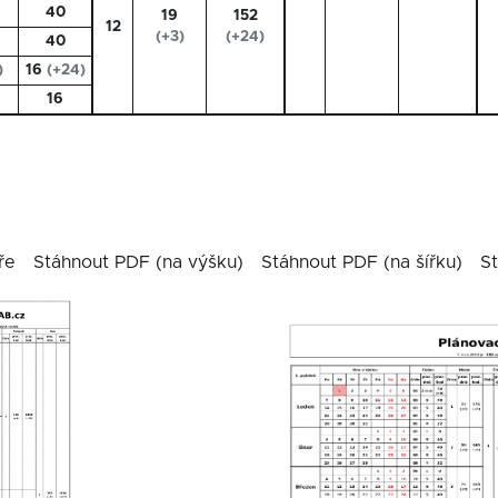
40
19
152
12
(+3)
(+24)
40
)
16
(+24)
16
ře
Stáhnout PDF (na výšku)
Stáhnout PDF (na šířku)
St