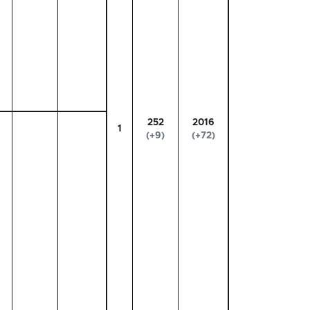
252
2016
1
(+9)
(+72)