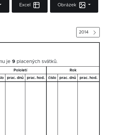
Excel
Obrázek
2014
mu je
9
placených svátků.
Pololetí
Rok
slo
prac. dnů
prac. hod.
číslo
prac. dnů
prac. hod.