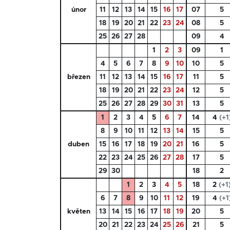
únor
11
12
13
14
15
16
17
07
5
18
19
20
21
22
23
24
08
5
25
26
27
28
09
4
1
2
3
09
1
4
5
6
7
8
9
10
10
5
březen
11
12
13
14
15
16
17
11
5
18
19
20
21
22
23
24
12
5
25
26
27
28
29
30
31
13
5
1
2
3
4
5
6
7
14
4
(+1
8
9
10
11
12
13
14
15
5
duben
15
16
17
18
19
20
21
16
5
22
23
24
25
26
27
28
17
5
29
30
18
2
1
2
3
4
5
18
2
(+1
6
7
8
9
10
11
12
19
4
(+1
květen
13
14
15
16
17
18
19
20
5
20
21
22
23
24
25
26
21
5