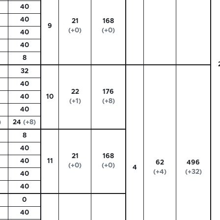
40
40
21
168
9
(+0)
(+0)
40
40
8
32
40
22
176
40
10
(+1)
(+8)
40
)
24
(+8)
8
40
21
168
40
11
62
496
(+0)
(+0)
4
(+4)
(+32)
40
40
0
40