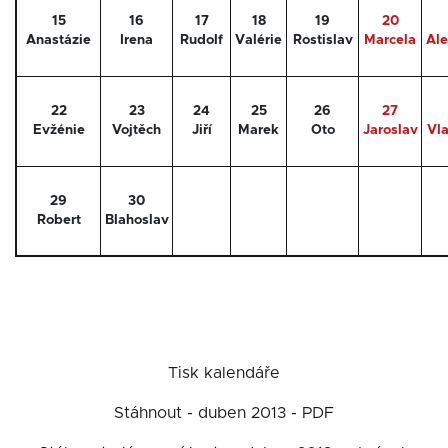
15
16
17
18
19
20
Anastázie
Irena
Rudolf
Valérie
Rostislav
Marcela
Al
22
23
24
25
26
27
Evžénie
Vojtěch
Jiří
Marek
Oto
Jaroslav
Vla
29
30
Robert
Blahoslav
Tisk kalendáře
Stáhnout - duben 2013 - PDF