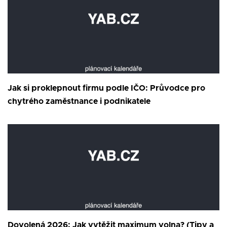
Jak si proklepnout firmu podle IČO: Průvodce pro
chytrého zaměstnance i podnikatele
Dovolená 2026: Jak vytěžit maximum volna? (Tipy a