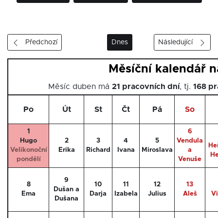
Předchozí
Dnes
Následující
Měsíční kalendář 
Měsíc duben má
21 pracovních dní
, tj.
168 pr
Po
Út
St
Čt
Pá
So
1
6
Hugo
2
3
4
5
Vendula
He
Velikonoční
Erika
Richard
Ivana
Miroslava
a
He
pondělí
Venuše
9
8
10
11
12
13
Dušan a
Ema
Darja
Izabela
Julius
Aleš
V
Dušana