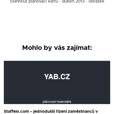
Stáhnout plánovací kartu - duben 2013 - obrázek
Mohlo by vás zajímat:
Staffelo.com – jednodušší řízení zaměstnanců v