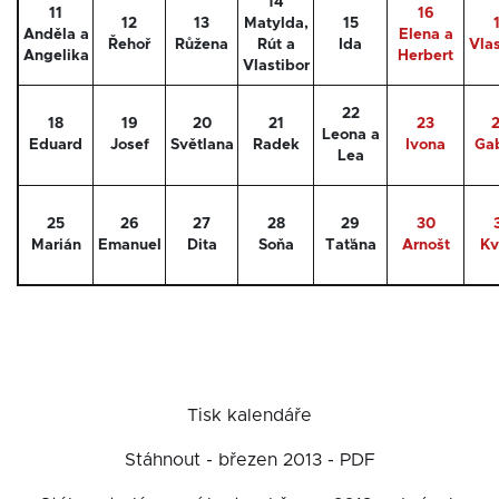
14
11
16
12
13
Matylda,
15
Anděla a
Elena a
Řehoř
Růžena
Rút a
Ida
Vlas
Angelika
Herbert
Vlastibor
22
18
19
20
21
23
Leona a
Eduard
Josef
Světlana
Radek
Ivona
Gab
Lea
25
26
27
28
29
30
Marián
Emanuel
Dita
Soňa
Taťána
Arnošt
Kv
Tisk kalendáře
Stáhnout - březen 2013 - PDF