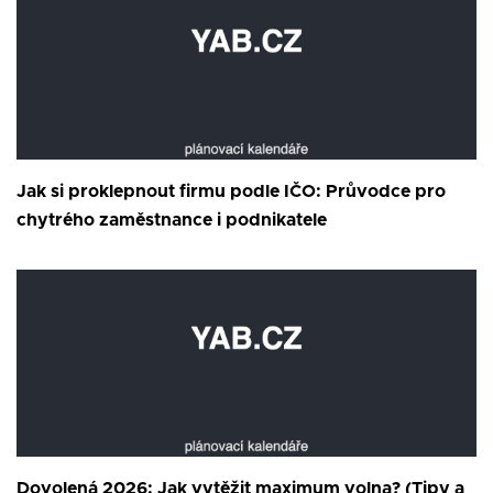
Jak si proklepnout firmu podle IČO: Průvodce pro
chytrého zaměstnance i podnikatele
Dovolená 2026: Jak vytěžit maximum volna? (Tipy a