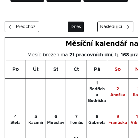
Předchozí
Dnes
Následující
Měsíční kalendář na
Měsíc březen má
21 pracovních dní
, tj.
168 pr
Po
Út
St
Čt
Pá
So
1
Bedřich
2
a
Anežka
Ka
Bedřiška
4
5
6
7
8
9
Stela
Kazimír
Miroslav
Tomáš
Gabriela
Františka
Vik