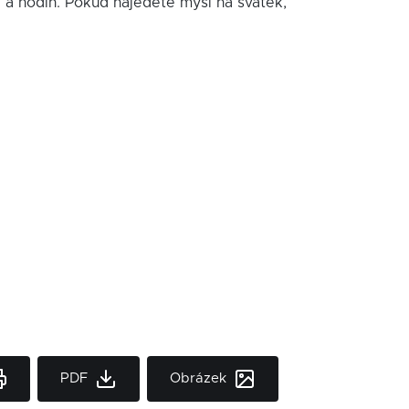
í a hodin. Pokud najedete myší na svátek,
PDF
Obrázek