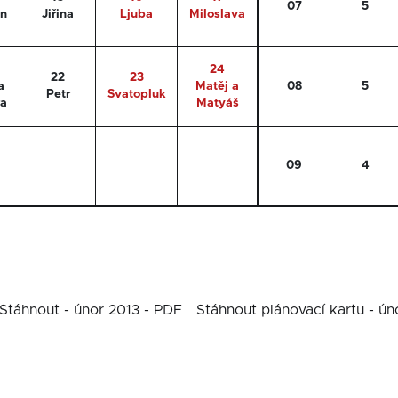
07
5
ýn
Jiřina
Ljuba
Miloslava
24
22
23
a
Matěj a
08
5
Petr
Svatopluk
ra
Matyáš
09
4
Stáhnout - únor 2013 - PDF
Stáhnout plánovací kartu - ún