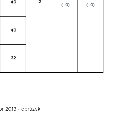
2
40
(+0)
(+0)
40
32
or 2013 - obrázek