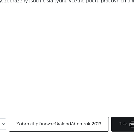
y, zobrazeny jsou i čísla týdnů včetně počtu pracovních dn
Tisk
Zobrazit plánovací kalendář na rok 2013