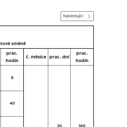
Následující
inové směně
prac.
prac.
č. měsíce
prac. dní
hodin
hodin
8
40
20
160