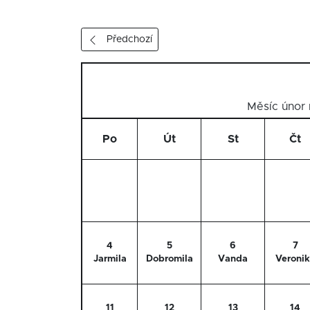
Předchozí
Měsíc únor
Po
Út
St
Čt
4
5
6
7
Jarmila
Dobromila
Vanda
Veroni
11
12
13
14