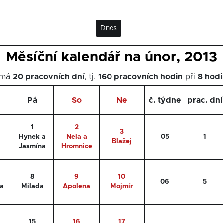
Dnes
Měsíční kalendář na únor, 2013
 má
20 pracovních dní
, tj.
160 pracovních hodin
při
8 hod
Pá
So
Ne
č. týdne
prac. dní
1
2
3
Hynek a
Nela a
05
1
Blažej
Jasmína
Hromnice
8
9
10
06
5
ka
Milada
Apolena
Mojmír
15
16
17