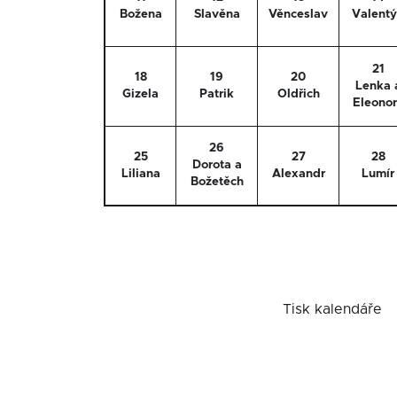
Božena
Slavěna
Věnceslav
Valent
21
18
19
20
Lenka 
Gizela
Patrik
Oldřich
Eleono
26
25
27
28
Dorota a
Liliana
Alexandr
Lumír
Božetěch
Tisk kalendáře