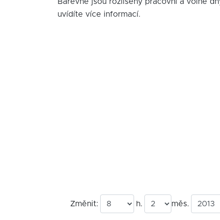
Barevně jsou rozlišeny pracovní a volné dn
uvídíte více informací.
Změnit:
h.
měs.