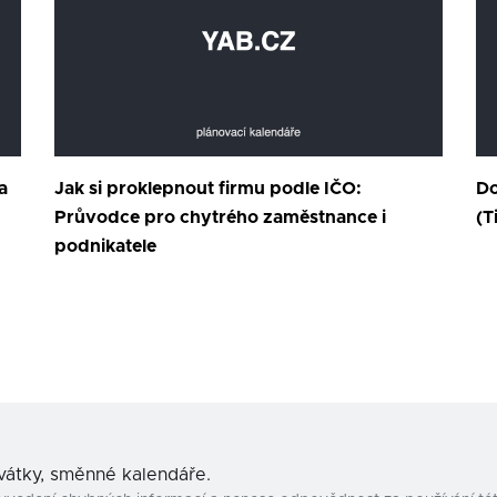
a
Jak si proklepnout firmu podle IČO:
Do
Průvodce pro chytrého zaměstnance i
(T
podnikatele
svátky, směnné kalendáře.