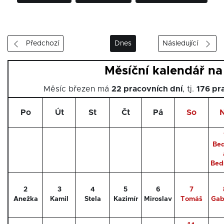
Předchozí
Dnes
Následující
Měsíční kalendář n
Měsíc březen má
22 pracovních dní
, tj.
176 pr
Po
Út
St
Čt
Pá
So
Bed
Bed
2
3
4
5
6
7
Anežka
Kamil
Stela
Kazimír
Miroslav
Tomáš
Gab