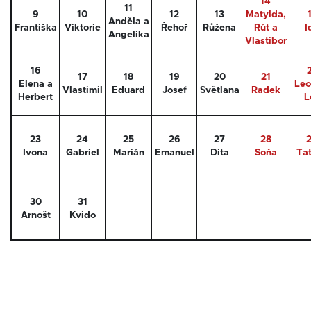
14
11
9
10
12
13
Matylda,
Anděla a
Františka
Viktorie
Řehoř
Růžena
Rút a
I
Angelika
Vlastibor
16
17
18
19
20
21
Elena a
Leo
Vlastimil
Eduard
Josef
Světlana
Radek
Herbert
L
23
24
25
26
27
28
Ivona
Gabriel
Marián
Emanuel
Dita
Soňa
Ta
30
31
Arnošt
Kvido