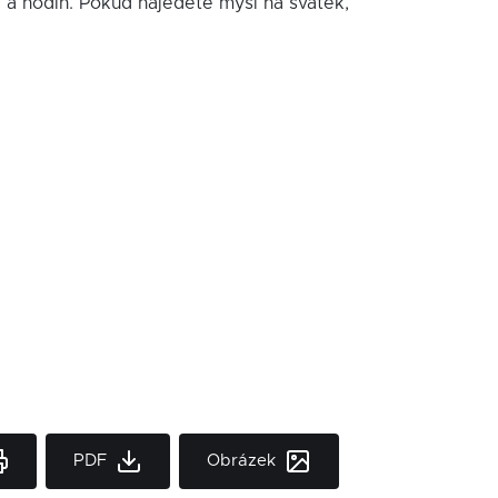
í a hodin. Pokud najedete myší na svátek,
PDF
Obrázek