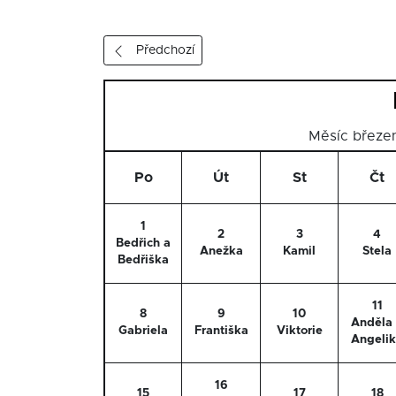
Předchozí
Měsíc břez
Po
Út
St
Čt
1
2
3
4
Bedřich a
Anežka
Kamil
Stela
Bedřiška
11
8
9
10
Anděla
Gabriela
Františka
Viktorie
Angeli
16
15
17
18