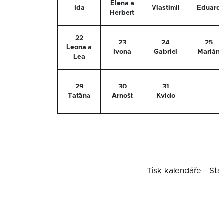
Elena a
Ida
Vlastimil
Eduar
Herbert
22
23
24
25
Leona a
Ivona
Gabriel
Mariá
Lea
29
30
31
Taťána
Arnošt
Kvido
Tisk kalendáře
St