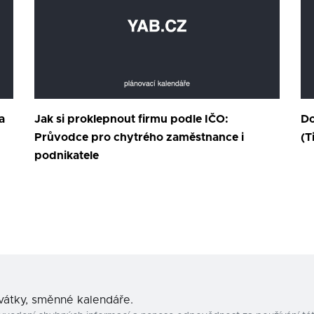
a
Jak si proklepnout firmu podle IČO:
Do
Průvodce pro chytrého zaměstnance i
(T
podnikatele
svátky, směnné kalendáře.