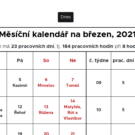
Dnes
Měsíční kalendář na březen, 202
en má
23 pracovních dní
, tj.
184 pracovních hodin
při
8 ho
Pá
So
Ne
č. týdne
prac. dní
5
6
7
09
5
Kazimír
Miroslav
Tomáš
14
12
13
Matylda,
 a
10
5
Řehoř
Růžena
Rút a
ka
Vlastibor
19
20
21