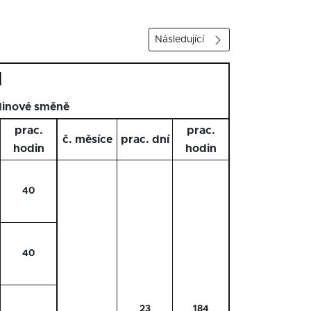
Následující
1
dinové směně
prac.
prac.
č. měsíce
prac. dní
hodin
hodin
40
40
23
184