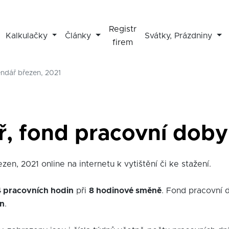
Registr
Kalkulačky
Články
Svátky, Prázdniny
firem
endář březen, 2021
ř, fond pracovní doby 
en, 2021 online na internetu k vytištění či ke stažení.
4 pracovních hodin
při
8 hodinové směně
. Fond pracovní 
in
.