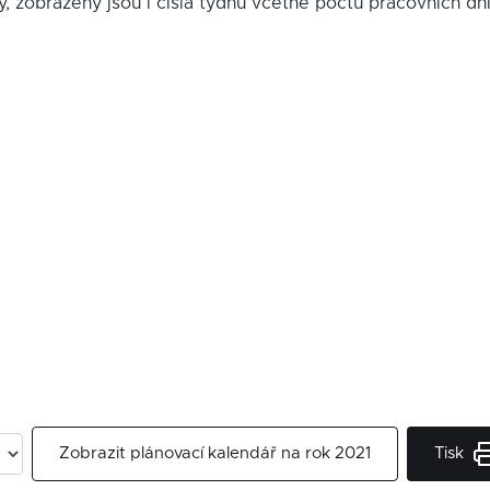
y, zobrazeny jsou i čísla týdnů včetně počtu pracovních dn
Tisk
Zobrazit plánovací kalendář na rok 2021