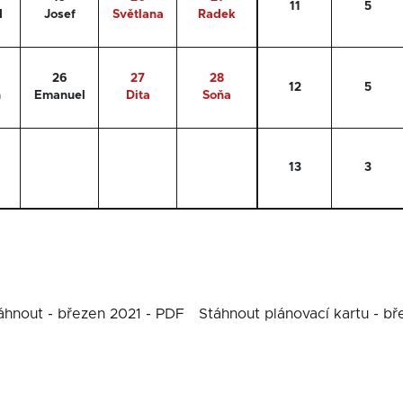
11
5
d
Josef
Světlana
Radek
26
27
28
12
5
n
Emanuel
Dita
Soňa
13
3
áhnout - březen 2021 - PDF
Stáhnout plánovací kartu - bř