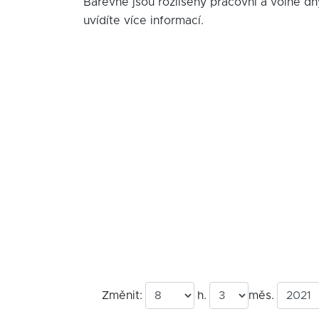
Barevně jsou rozlišeny pracovní a volné dn
uvídíte více informací.
Změnit:
h.
měs.