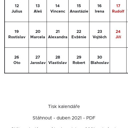
12
13
14
15
16
17
Julius
Aleš
Vincenc
Anastázie
Irena
Rudolf
19
20
21
22
23
24
Rostislav
Marcela
Alexandra
Evžénie
Vojtěch
Jiří
26
27
28
29
30
Oto
Jaroslav
Vlastislav
Robert
Blahoslav
Tisk kalendáře
Stáhnout - duben 2021 - PDF