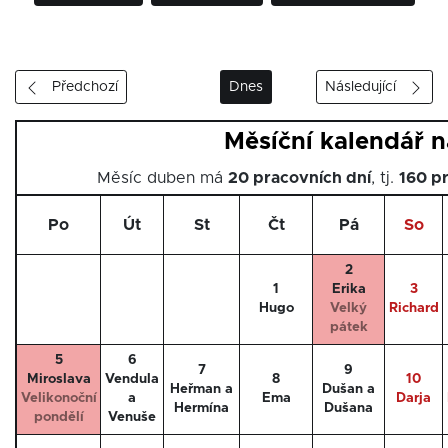
Předchozí
Dnes
Následující
Měsíční kalendář 
Měsíc duben má
20 pracovních dní
, tj.
160 p
Po
Út
St
Čt
Pá
So
2
1
Erika
3
Hugo
Velký
Richard
pátek
5
6
7
9
Miroslava
Vendula
8
10
Heřman a
Dušan a
Velikonoční
a
Ema
Darja
Hermína
Dušana
pondělí
Venuše