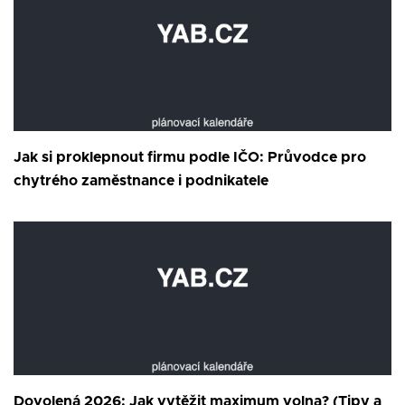
Jak si proklepnout firmu podle IČO: Průvodce pro
chytrého zaměstnance i podnikatele
Dovolená 2026: Jak vytěžit maximum volna? (Tipy a