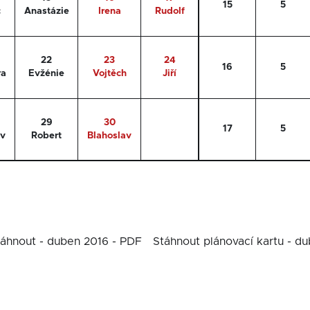
15
5
c
Anastázie
Irena
Rudolf
22
23
24
16
5
ra
Evžénie
Vojtěch
Jiří
29
30
17
5
av
Robert
Blahoslav
áhnout - duben 2016 - PDF
Stáhnout plánovací kartu - d