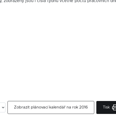
y, zobrazeny jsou i čísla týdnů včetně počtu pracovních dn
Tisk
Zobrazit plánovací kalendář na rok 2016