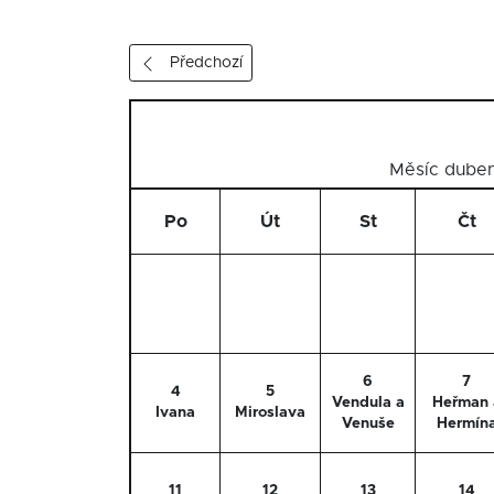
Předchozí
Měsíc dube
Po
Út
St
Čt
6
7
4
5
Vendula a
Heřman 
Ivana
Miroslava
Venuše
Hermín
11
12
13
14