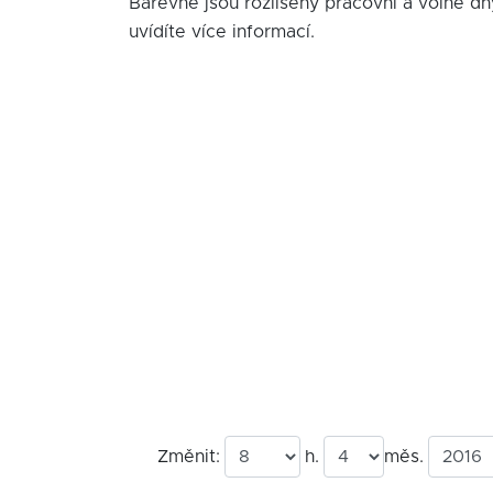
Barevně jsou rozlišeny pracovní a volné dn
uvídíte více informací.
Změnit:
h.
měs.