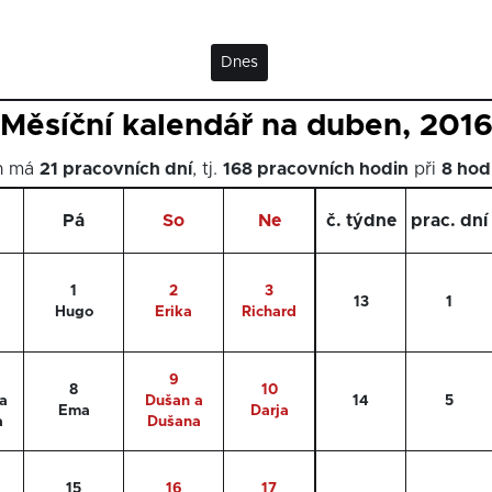
Dnes
Měsíční kalendář na duben, 201
n má
21 pracovních dní
, tj.
168 pracovních hodin
při
8 hod
Pá
So
Ne
č. týdne
prac. dní
1
2
3
13
1
Hugo
Erika
Richard
9
8
10
a
Dušan a
14
5
Ema
Darja
a
Dušana
15
16
17