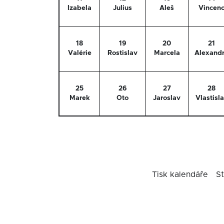
Izabela
Julius
Aleš
Vincen
18
19
20
21
Valérie
Rostislav
Marcela
Alexand
25
26
27
28
Marek
Oto
Jaroslav
Vlastisl
Tisk kalendáře
St