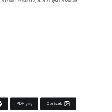
í a hodin. Pokud najedete myší na svátek,
PDF
Obrázek