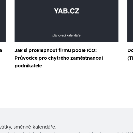
a
Jak si proklepnout firmu podle IČO:
Do
Průvodce pro chytrého zaměstnance i
(T
podnikatele
svátky, směnné kalendáře.