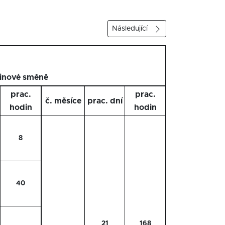
Následující
6
inové směně
prac.
prac.
č. měsíce
prac. dní
hodin
hodin
8
40
21
168