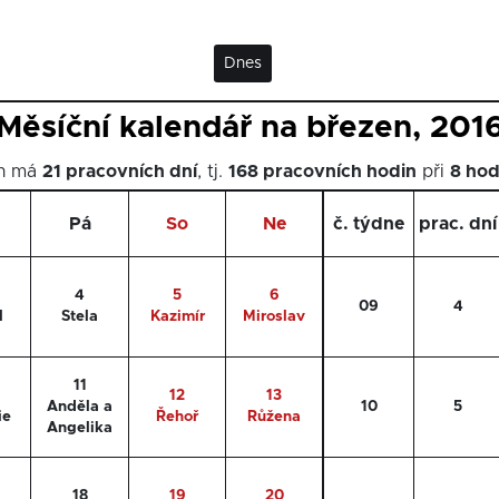
Dnes
Měsíční kalendář na březen, 201
en má
21 pracovních dní
, tj.
168 pracovních hodin
při
8 ho
Pá
So
Ne
č. týdne
prac. dní
4
5
6
09
4
l
Stela
Kazimír
Miroslav
11
12
13
Anděla a
10
5
ie
Řehoř
Růžena
Angelika
18
19
20