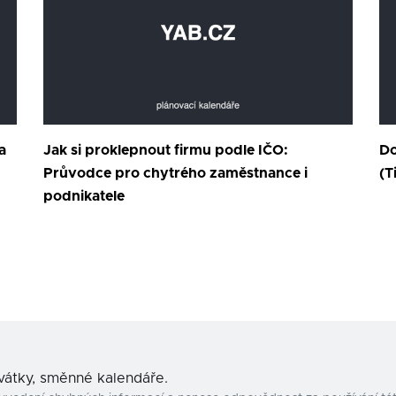
a
Jak si proklepnout firmu podle IČO:
Do
Průvodce pro chytrého zaměstnance i
(T
podnikatele
svátky, směnné kalendáře.