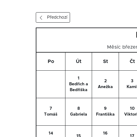
Předchozí
Měsíc břez
Po
Út
St
Čt
1
2
3
Bedřich a
Anežka
Kami
Bedřiška
7
8
9
10
Tomáš
Gabriela
Františka
Viktor
14
16
15
17