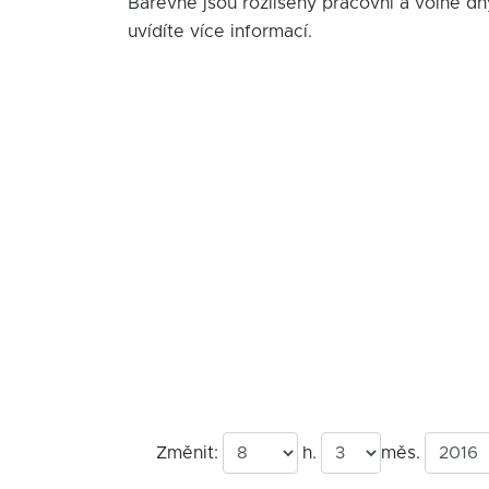
Barevně jsou rozlišeny pracovní a volné dn
uvídíte více informací.
Změnit:
h.
měs.