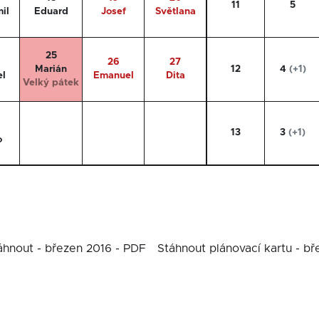
11
5
mil
Eduard
Josef
Světlana
25
26
27
Marián
12
4
(+1)
el
Emanuel
Dita
Velký pátek
13
3
(+1)
o
áhnout - březen 2016 - PDF
Stáhnout plánovací kartu - b