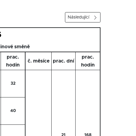
Následující
6
dinové směně
prac.
prac.
č. měsíce
prac. dní
hodin
hodin
32
40
21
168