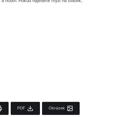
í a hodin. Pokud najedete myší na svátek,
PDF
Obrázek