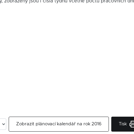
y, zobrazeny jsou i čísla týdnů včetně počtu pracovních dn
Tisk
Zobrazit plánovací kalendář na rok 2016