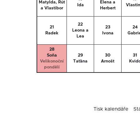
Matylda, Rút
Elena a
Ida
Vlasti
a Vlastibor
Herbert
22
21
23
24
Leona a
Radek
Ivona
Gabri
Lea
28
Soňa
29
30
31
Velikonoční
Taťána
Arnošt
Kvid
pondělí
Tisk kalendáře
St