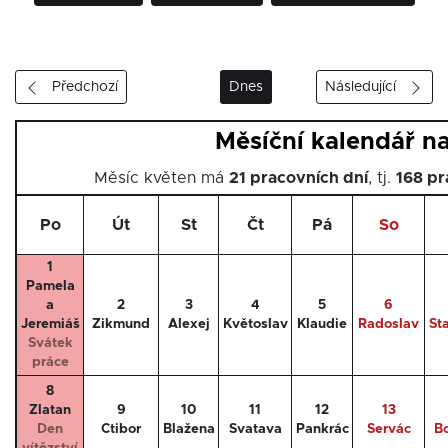
Předchozí
Dnes
Následující
Měsíční kalendář n
Měsíc květen má
21 pracovních dní
, tj.
168 pr
Po
Út
St
Čt
Pá
So
1
Pamela
a
2
3
4
5
6
Jeremiáš
Zikmund
Alexej
Květoslav
Klaudie
Radoslav
St
Svátek
práce
8
Zlatan
9
10
11
12
13
Den
Ctibor
Blažena
Svatava
Pankrác
Servác
Bo