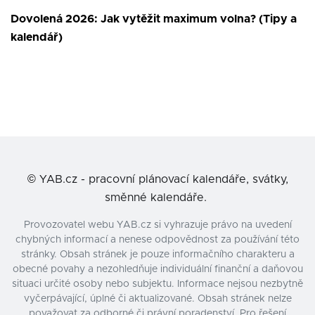
Dovolená 2026: Jak vytěžit maximum volna? (Tipy a
kalendář)
©
YAB.cz - pracovní plánovací kalendáře, svátky,
směnné kalendáře.
Provozovatel webu YAB.cz si vyhrazuje právo na uvedení
chybných informací a nenese odpovědnost za používání této
stránky. Obsah stránek je pouze informačního charakteru a
obecné povahy a nezohledňuje individuální finanční a daňovou
situaci určité osoby nebo subjektu. Informace nejsou nezbytně
vyčerpávající, úplné či aktualizované. Obsah stránek nelze
považovat za odborné či právní poradenství. Pro řešení