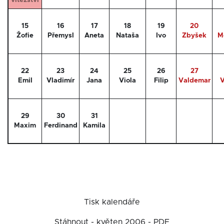
vítězství
15
16
17
18
19
20
Žofie
Přemysl
Aneta
Nataša
Ivo
Zbyšek
M
22
23
24
25
26
27
Emil
Vladimír
Jana
Viola
Filip
Valdemar
V
29
30
31
Maxim
Ferdinand
Kamila
Tisk kalendáře
Stáhnout - květen 2006 - PDF