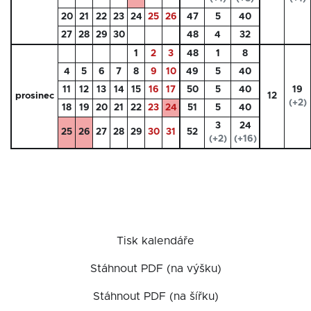
20
21
22
23
24
25
26
47
5
40
27
28
29
30
48
4
32
1
2
3
48
1
8
4
5
6
7
8
9
10
49
5
40
11
12
13
14
15
16
17
50
5
40
19
prosinec
12
(+2)
18
19
20
21
22
23
24
51
5
40
3
24
25
26
27
28
29
30
31
52
(+2)
(+16)
Tisk kalendáře
Stáhnout PDF (na výšku)
Stáhnout PDF (na šířku)