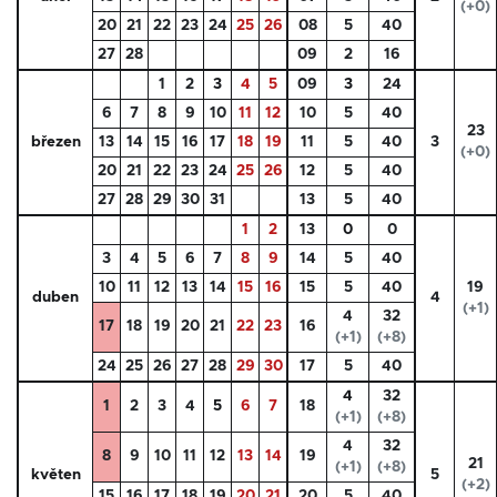
(+0)
20
21
22
23
24
25
26
08
5
40
27
28
09
2
16
1
2
3
4
5
09
3
24
6
7
8
9
10
11
12
10
5
40
23
březen
13
14
15
16
17
18
19
11
5
40
3
(+0)
20
21
22
23
24
25
26
12
5
40
27
28
29
30
31
13
5
40
1
2
13
0
0
3
4
5
6
7
8
9
14
5
40
10
11
12
13
14
15
16
15
5
40
19
duben
4
(+1)
4
32
17
18
19
20
21
22
23
16
(+1)
(+8)
24
25
26
27
28
29
30
17
5
40
4
32
1
2
3
4
5
6
7
18
(+1)
(+8)
4
32
8
9
10
11
12
13
14
19
21
(+1)
(+8)
květen
5
(+2)
15
16
17
18
19
20
21
20
5
40