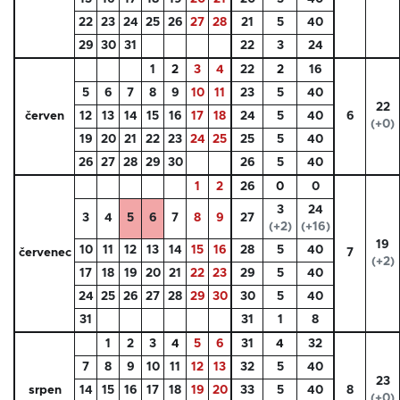
22
23
24
25
26
27
28
21
5
40
29
30
31
22
3
24
1
2
3
4
22
2
16
5
6
7
8
9
10
11
23
5
40
22
červen
12
13
14
15
16
17
18
24
5
40
6
(+0)
19
20
21
22
23
24
25
25
5
40
26
27
28
29
30
26
5
40
1
2
26
0
0
3
24
3
4
5
6
7
8
9
27
(+2)
(+16)
19
10
11
12
13
14
15
16
28
5
40
červenec
7
(+2)
17
18
19
20
21
22
23
29
5
40
24
25
26
27
28
29
30
30
5
40
31
31
1
8
1
2
3
4
5
6
31
4
32
7
8
9
10
11
12
13
32
5
40
23
srpen
14
15
16
17
18
19
20
33
5
40
8
(+0)