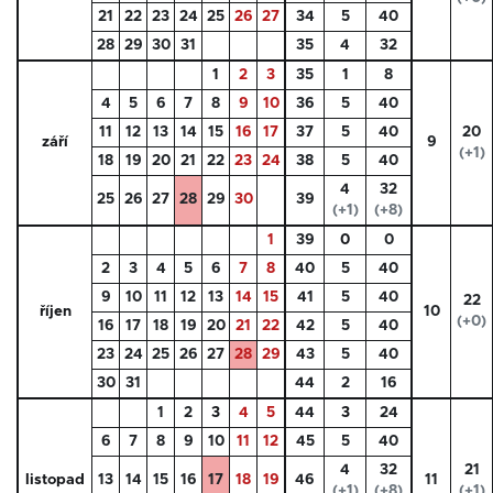
21
22
23
24
25
26
27
34
5
40
28
29
30
31
35
4
32
1
2
3
35
1
8
4
5
6
7
8
9
10
36
5
40
11
12
13
14
15
16
17
37
5
40
20
září
9
(+1)
18
19
20
21
22
23
24
38
5
40
4
32
25
26
27
28
29
30
39
(+1)
(+8)
1
39
0
0
2
3
4
5
6
7
8
40
5
40
9
10
11
12
13
14
15
41
5
40
22
říjen
10
(+0)
16
17
18
19
20
21
22
42
5
40
23
24
25
26
27
28
29
43
5
40
30
31
44
2
16
1
2
3
4
5
44
3
24
6
7
8
9
10
11
12
45
5
40
4
32
21
listopad
13
14
15
16
17
18
19
46
11
(+1)
(+8)
(+1)