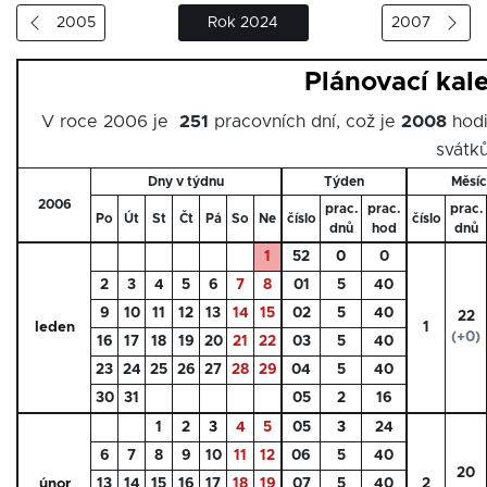
2005
Rok 2024
2007
Plánovací kal
V roce 2006 je
251
pracovních dní, což je
2008
hodi
svátků
Dny v týdnu
Týden
Měsíc
2006
prac.
prac.
prac.
Po
Út
St
Čt
Pá
So
Ne
číslo
číslo
dnů
hod
dnů
1
52
0
0
2
3
4
5
6
7
8
01
5
40
9
10
11
12
13
14
15
02
5
40
22
leden
1
(+0)
16
17
18
19
20
21
22
03
5
40
23
24
25
26
27
28
29
04
5
40
30
31
05
2
16
1
2
3
4
5
05
3
24
6
7
8
9
10
11
12
06
5
40
20
únor
13
14
15
16
17
18
19
07
5
40
2