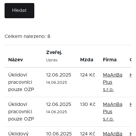
Hledat
Celkem nalezeno: 8
Zveřej.
Název
Mzda
Firma
Ok
Uprav.
Úklidoví
12.06.2025
124 Kč
MaAnBa
Ka
pracovníci
Plus
14.06.2025
pouze OZP
s.r.o.
Úklidoví
12.06.2025
130 Kč
MaAnBa
Ka
pracovníci
Plus
14.06.2025
pouze OZP
s.r.o.
Úklidový
10.06.2025
124 Kč
MaAnBa
Ka