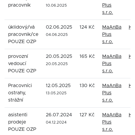
pracovník
Plus
10.06.2025
s.r.o.
úklidový/vá
02.06.2025
124 Kč
MaAnBa
Ka
pracovnik/ce
Plus
04.06.2025
POUZE OZP
s.r.o.
provozní
20.05.2025
165 Kč
MaAnBa
Ka
vedoucí
Plus
20.05.2025
POUZE OZP
s.r.o.
Pracovníci
12.05.2025
130 Kč
MaAnBa
Ka
ostrahy,
Plus
13.05.2025
strážní
s.r.o.
asistenti
26.07.2024
127 Kč
MaAnBa
Ka
prodeje
Plus
04.12.2024
POUZE OZP
s.r.o.