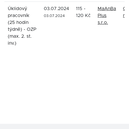
Úklidový
03.07.2024
115 -
MaAnBa
Os
pracovník
120 Kč
Plus
mě
03.07.2024
(25 hodin
s.r.o.
týdně) - OZP
(max. 2. st.
inv.)