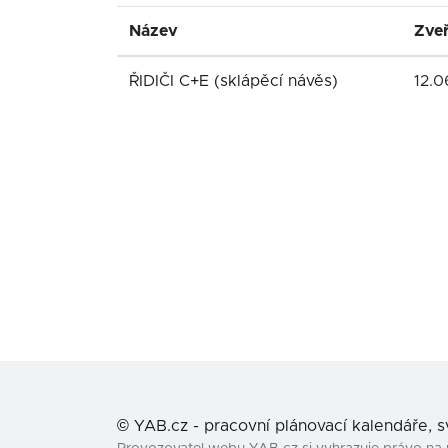
Název
Zveř
ŘIDIČI C+E (sklápěcí návěs)
12.
©
YAB.cz - pracovní plánovací kalendáře, 