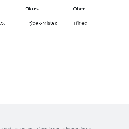
Okres
Obec
.o.
Frýdek-Místek
Třinec