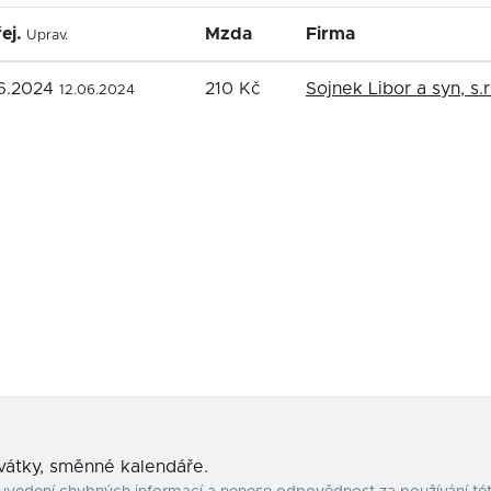
ej.
Mzda
Firma
Uprav.
06.2024
210 Kč
Sojnek Libor a syn, s.r
12.06.2024
svátky, směnné kalendáře.