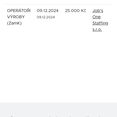
OPERÁTOŘI
09.12.2024
25.000 Kč
Job's
F
VÝROBY
One
M
09.12.2024
(ZamK)
Staffing
s.r.o.