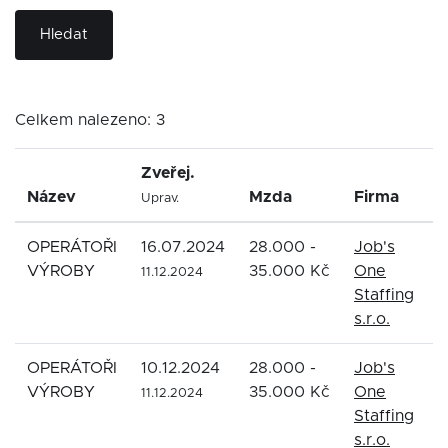
Hledat
Celkem nalezeno: 3
Zveřej.
Název
Mzda
Firma
O
Uprav.
OPERÁTOŘI
16.07.2024
28.000 -
Job's
F
VÝROBY
35.000 Kč
One
M
11.12.2024
Staffing
s.r.o.
OPERÁTOŘI
10.12.2024
28.000 -
Job's
F
VÝROBY
35.000 Kč
One
M
11.12.2024
Staffing
s.r.o.