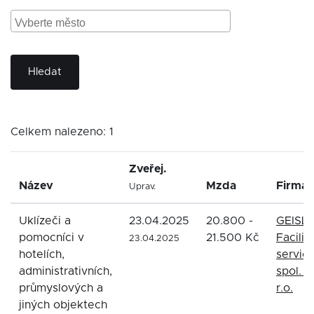
Hledat
Celkem nalezeno: 1
Zveřej.
Název
Mzda
Firma
Uprav.
Uklízeči a
23.04.2025
20.800 -
GEISL
pomocníci v
21.500 Kč
Facilit
23.04.2025
hotelích,
service
administrativních,
spol. s
průmyslových a
r.o.
jiných objektech