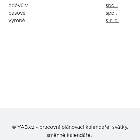
oděvů v
spol.,
pásové
spol.
výrobě
s r. o.
©
YAB.cz - pracovní plánovací kalendáře, svátky,
směnné kalendáře.