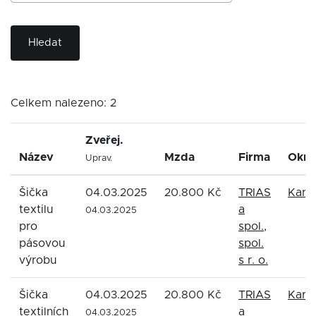
Hledat
Celkem nalezeno: 2
Zveřej.
Název
Mzda
Firma
Okre
Uprav.
Šička
04.03.2025
20.800 Kč
TRIAS
Karv
textilu
a
04.03.2025
pro
spol.,
pásovou
spol.
výrobu
s r. o.
Šička
04.03.2025
20.800 Kč
TRIAS
Karv
textilních
a
04.03.2025