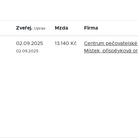
Zveřej.
Mzda
Firma
Uprav.
02.09.2025
13.140 Kč
Centrum pečovatelské 
Místek, příspěvková o
02.09.2025