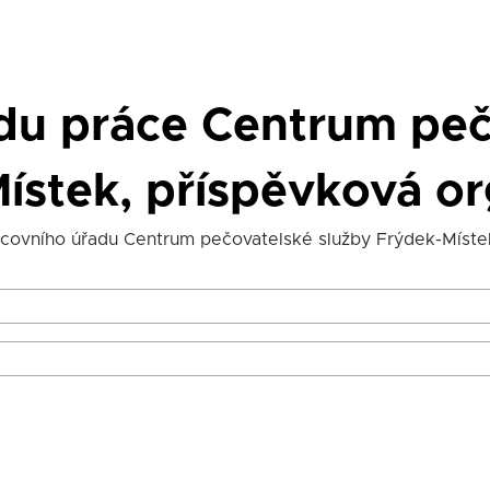
adu práce Centrum peč
ístek, příspěvková o
acovního úřadu Centrum pečovatelské služby Frýdek-Míste