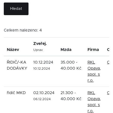
Hledat
Celkem nalezeno: 4
Zveřej.
Název
Mzda
Firma
Ok
Uprav.
ŘIDIČ/-KA
10.12.2024
35.000 -
RKL
Op
DODÁVKY
40.000 Kč
Opava,
10.12.2024
spol. s
r.o.
řidič MKD
02.10.2024
21.300 -
RKL
Op
40.000 Kč
Opava,
06.12.2024
spol. s
r.o.