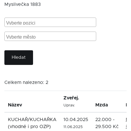
Myslivečka 1883
Hledat
Celkem nalezeno: 2
Zveřej.
Název
Mzda
Fi
Uprav.
KUCHAŘ/KUCHAŘKA
10.04.2025
22.000 -
Ma
(vhodné i pro OZP)
29.500 Kč
šk
11.06.2025