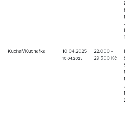
Sl
Fr
Mí
Jo
My
18
Kuchař/Kuchařka
10.04.2025
22.000 -
Ma
29.500 Kč
šk
10.04.2025
Sl
Fr
Mí
Jo
My
18