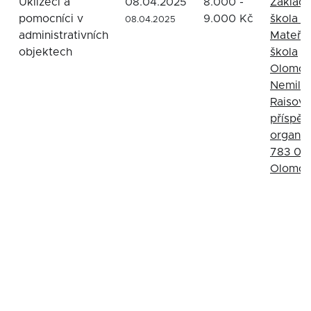
Uklízeči a
08.04.2025
8.000 -
Základn
pomocníci v
9.000 Kč
škola a
08.04.2025
administrativních
Mateřs
objektech
škola
Olomou
Nemilan
Raisova 
příspě
organiz
783 02
Olomo