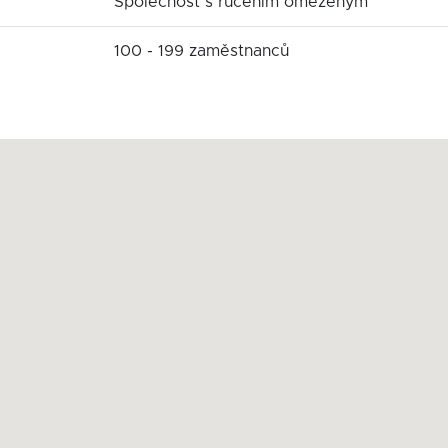
Společnost s ručením omezeným
100 - 199 zaměstnanců