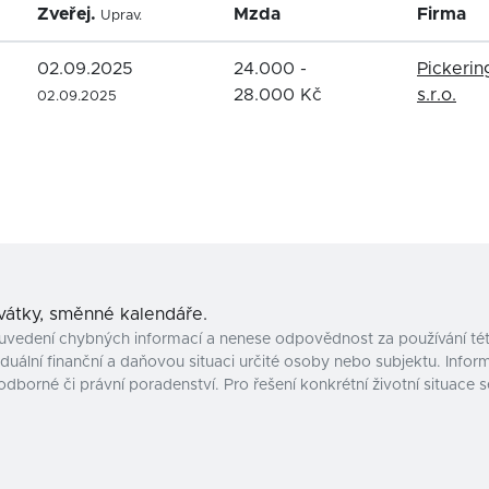
Zveřej.
Mzda
Firma
Uprav.
02.09.2025
24.000 -
Pickerin
28.000 Kč
s.r.o.
02.09.2025
svátky, směnné kalendáře.
uvedení chybných informací a nenese odpovědnost za používání tét
uální finanční a daňovou situaci určité osoby nebo subjektu. Inform
odborné či právní poradenství. Pro řešení konkrétní životní situac