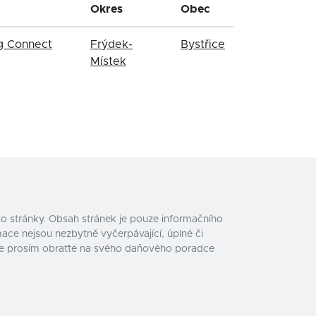
Okres
Obec
g Connect
Frýdek-
Bystřice
Místek
o stránky. Obsah stránek je pouze informačního
ace nejsou nezbytně vyčerpávající, úplné či
e se prosím obraťte na svého daňového poradce