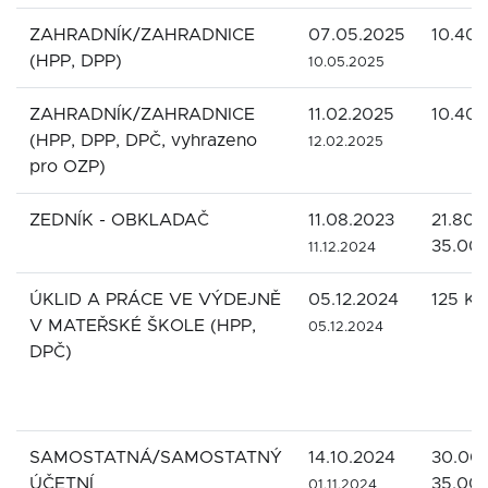
ZAHRADNÍK/ZAHRADNICE
07.05.2025
10.400
(HPP, DPP)
10.05.2025
ZAHRADNÍK/ZAHRADNICE
11.02.2025
10.400
(HPP, DPP, DPČ, vyhrazeno
12.02.2025
pro OZP)
ZEDNÍK - OBKLADAČ
11.08.2023
21.800
35.00
11.12.2024
ÚKLID A PRÁCE VE VÝDEJNĚ
05.12.2024
125 Kč
V MATEŘSKÉ ŠKOLE (HPP,
05.12.2024
DPČ)
SAMOSTATNÁ/SAMOSTATNÝ
14.10.2024
30.000
ÚČETNÍ
35.00
01.11.2024