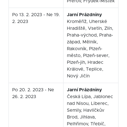
Přerov, Frýdek-Místek
Po 13. 2. 2023 - Ne 19.
Jarní Prázdniny
2. 2023
Kroměříž, Uherské
Hradiště, Vsetín, Zlín,
Praha-východ, Praha-
západ, Mělník,
Rakovník, Plzeň-
město, Plzeň-sever,
Plzeň-jih, Hradec
Králové, Teplice,
Nový Jičín
Po 20. 2. 2023 - Ne
Jarní Prázdniny
26. 2. 2023
Česká Lípa, Jablonec
nad Nisou, Liberec,
Semily, Havlíčkův
Brod, Jihlava,
Pelhřimov, Třebíč,