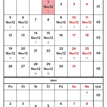
1
2
3
4
01
Noc12
1
5
6
9
10
11
7
8
02
Noc12
Noc12
Noc12
Noc12
Noc12
2
3
4
5
6
14
15
12
13
16
17
18
03
Noc12
Noc12
7
8
19
20
23
24
25
21
22
04
Noc12
Noc12
Noc12
Noc12
Noc12
9
10
11
12
13
28
29
26
27
30
31
05
Noc12
Noc12
14
15
únor
Po
Út
St
Čt
Pá
So
Ne
týd.
1
05
2
3
6
7
8
4
5