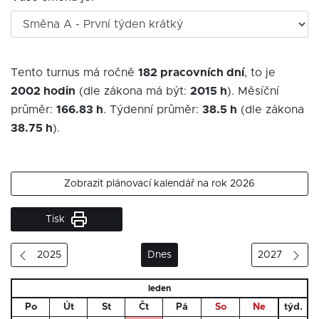
Tento turnus má ročně
182 pracovních dní
, to je
2002 hodin
(dle zákona má být:
2015 h
). Měsíční
průměr:
166.83 h
. Týdenní průměr:
38.5 h
(dle zákona
38.75 h
).
Zobrazit plánovací kalendář na rok 2026
Tisk
2025
Dnes
2027
leden
Po
Út
St
Čt
Pá
So
Ne
týd.