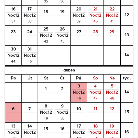
35
36
16
17
20
21
22
18
19
12
Noc12
Noc12
Noc12
Noc12
Noc12
37
38
39
40
41
25
26
23
24
27
28
29
13
Noc12
Noc12
42
43
30
31
14
Noc12
Noc12
44
45
duben
Po
Út
St
Čt
Pá
So
Ne
týd.
3
4
5
1
2
14
Noc12
Noc12
Noc12
46
47
48
8
9
6
7
10
11
12
15
Noc12
Noc12
49
50
13
14
17
18
19
15
16
16
Noc12
Noc12
Noc12
Noc12
Noc12