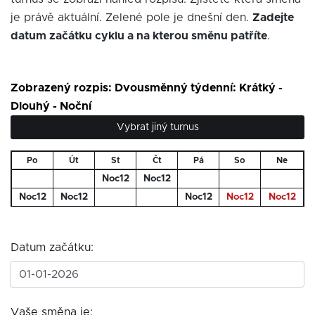
je právě aktuální. Zelené pole je dnešní den.
Zadejte
datum začátku cyklu a na kterou směnu patříte
.
Zobrazený rozpis: Dvousměnný týdenní: Krátký -
Dlouhý - Noční
Vybrat jiný turnus
Po
Út
St
Čt
Pá
So
Ne
Noc12
Noc12
Noc12
Noc12
Noc12
Noc12
Noc12
Datum začátku:
Vaše směna je: