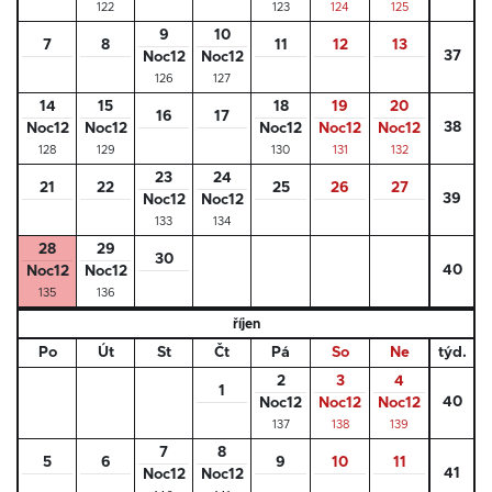
122
123
124
125
9
10
7
8
11
12
13
37
Noc12
Noc12
126
127
14
15
18
19
20
16
17
38
Noc12
Noc12
Noc12
Noc12
Noc12
128
129
130
131
132
23
24
21
22
25
26
27
39
Noc12
Noc12
133
134
28
29
30
40
Noc12
Noc12
135
136
říjen
Po
Út
St
Čt
Pá
So
Ne
týd.
2
3
4
1
40
Noc12
Noc12
Noc12
137
138
139
7
8
5
6
9
10
11
41
Noc12
Noc12