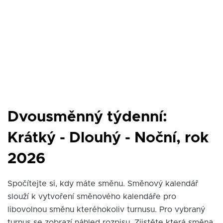
Dvousměnný týdenní:
Krátký - Dlouhý - Noční, rok
2026
Spočítejte si, kdy máte směnu. Směnový kalendář
slouží k vytvoření směnového kalendáře pro
libovolnou směnu kteréhokoliv turnusu. Pro vybraný
turnus se zobrazí náhled rozpisu. Zjistěte která směna