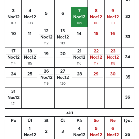
3
4
7
8
9
5
6
32
Noc12
Noc12
Noc12
Noc12
Noc12
107
108
109
110
111
12
13
10
11
14
15
16
33
Noc12
Noc12
112
113
17
18
21
22
23
19
20
34
Noc12
Noc12
Noc12
Noc12
Noc12
114
115
116
117
118
26
27
24
25
28
29
30
35
Noc12
Noc12
119
120
31
36
Noc12
121
září
Po
Út
St
Čt
Pá
So
Ne
týd.
1
4
5
6
2
3
36
Noc12
Noc12
Noc12
Noc12