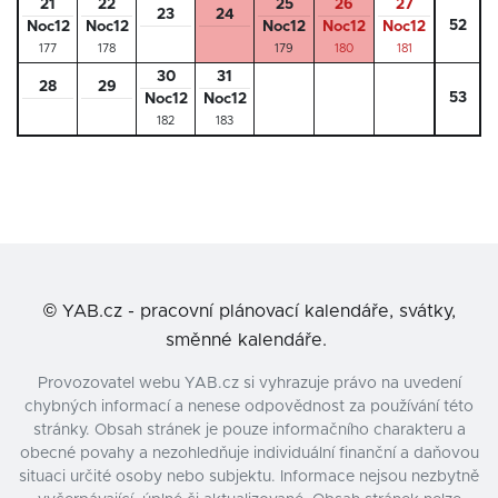
21
22
25
26
27
23
24
52
Noc12
Noc12
Noc12
Noc12
Noc12
177
178
179
180
181
30
31
28
29
53
Noc12
Noc12
182
183
©
YAB.cz - pracovní plánovací kalendáře, svátky,
směnné kalendáře.
Provozovatel webu YAB.cz si vyhrazuje právo na uvedení
chybných informací a nenese odpovědnost za používání této
stránky. Obsah stránek je pouze informačního charakteru a
obecné povahy a nezohledňuje individuální finanční a daňovou
situaci určité osoby nebo subjektu. Informace nejsou nezbytně