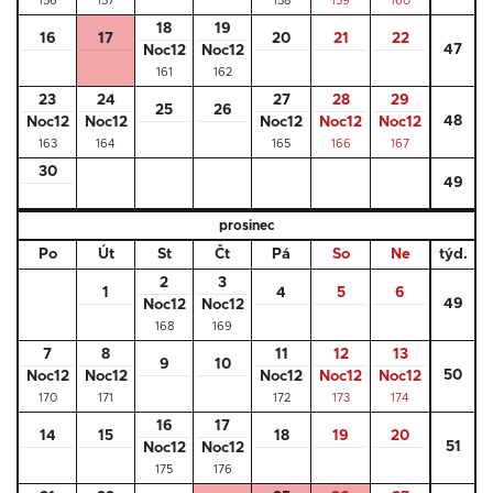
156
157
158
159
160
18
19
16
17
20
21
22
47
Noc12
Noc12
161
162
23
24
27
28
29
25
26
48
Noc12
Noc12
Noc12
Noc12
Noc12
163
164
165
166
167
30
49
prosinec
Po
Út
St
Čt
Pá
So
Ne
týd.
2
3
1
4
5
6
49
Noc12
Noc12
168
169
7
8
11
12
13
9
10
50
Noc12
Noc12
Noc12
Noc12
Noc12
170
171
172
173
174
16
17
14
15
18
19
20
51
Noc12
Noc12
175
176