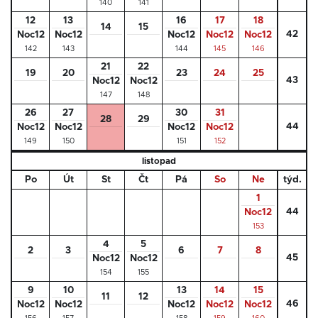
140
141
12
13
16
17
18
14
15
42
Noc12
Noc12
Noc12
Noc12
Noc12
142
143
144
145
146
21
22
19
20
23
24
25
43
Noc12
Noc12
147
148
26
27
30
31
28
29
44
Noc12
Noc12
Noc12
Noc12
149
150
151
152
listopad
Po
Út
St
Čt
Pá
So
Ne
týd.
1
44
Noc12
153
4
5
2
3
6
7
8
45
Noc12
Noc12
154
155
9
10
13
14
15
11
12
46
Noc12
Noc12
Noc12
Noc12
Noc12