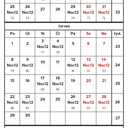
25
26
29
30
31
27
28
22
Noc12
Noc12
Noc12
Noc12
Noc12
72
73
74
75
76
červen
Po
Út
St
Čt
Pá
So
Ne
týd.
3
4
1
2
5
6
7
23
Noc12
Noc12
77
78
8
9
12
13
14
10
11
24
Noc12
Noc12
Noc12
Noc12
Noc12
79
80
81
82
83
17
18
15
16
19
20
21
25
Noc12
Noc12
84
85
22
23
26
27
28
24
25
26
Noc12
Noc12
Noc12
Noc12
Noc12
86
87
88
89
90
29
30
27