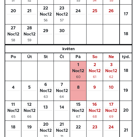
51
52
53
54
55
22
23
20
21
24
25
26
17
Noc12
Noc12
56
57
27
28
29
30
18
Noc12
Noc12
58
59
květen
Po
Út
St
Čt
Pá
So
Ne
týd.
1
2
3
18
Noc12
Noc12
Noc12
60
61
62
6
7
4
5
8
9
10
19
Noc12
Noc12
63
64
11
12
15
16
17
13
14
20
Noc12
Noc12
Noc12
Noc12
Noc12
65
66
67
68
69
20
21
18
19
22
23
24
21
Noc12
Noc12
70
71