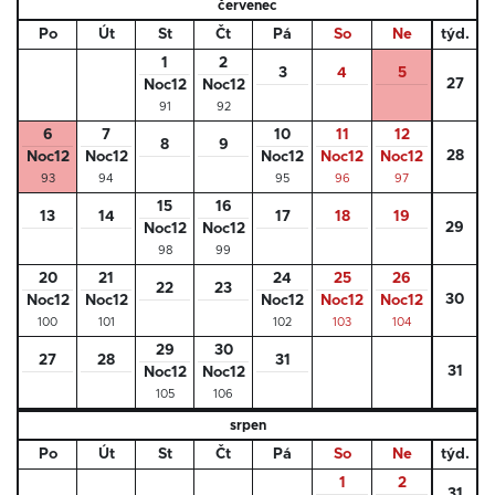
červenec
Po
Út
St
Čt
Pá
So
Ne
týd.
1
2
3
4
5
27
Noc12
Noc12
91
92
6
7
10
11
12
8
9
28
Noc12
Noc12
Noc12
Noc12
Noc12
93
94
95
96
97
15
16
13
14
17
18
19
29
Noc12
Noc12
98
99
20
21
24
25
26
22
23
30
Noc12
Noc12
Noc12
Noc12
Noc12
100
101
102
103
104
29
30
27
28
31
31
Noc12
Noc12
105
106
srpen
Po
Út
St
Čt
Pá
So
Ne
týd.
1
2
31