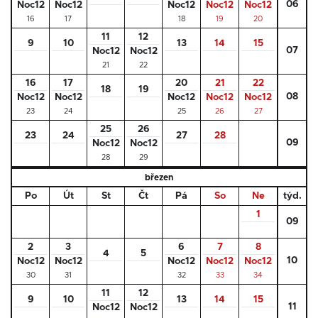
06
Noc12
Noc12
Noc12
Noc12
Noc12
16
17
18
19
20
11
12
9
10
13
14
15
07
Noc12
Noc12
21
22
16
17
20
21
22
18
19
08
Noc12
Noc12
Noc12
Noc12
Noc12
23
24
25
26
27
25
26
23
24
27
28
09
Noc12
Noc12
28
29
březen
Po
Út
St
Čt
Pá
So
Ne
týd.
1
09
2
3
6
7
8
4
5
10
Noc12
Noc12
Noc12
Noc12
Noc12
30
31
32
33
34
11
12
9
10
13
14
15
11
Noc12
Noc12