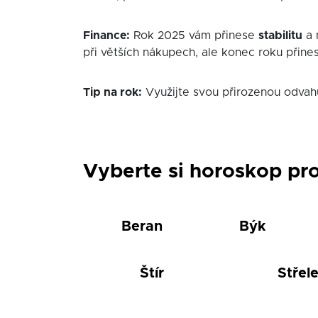
Finance:
Rok 2025 vám přinese
stabilitu
a 
při větších nákupech, ale konec roku přines
Tip na rok:
Využijte svou přirozenou odvahu 
Vyberte si horoskop pr
Beran
Býk
Štír
Střel