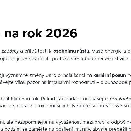
 na rok 2026
 začátky
a příležitosti k
osobnímu růstu
. Vaše energie a 
e se jít za svými cíli, protože štěstí bude na vaší straně.
ají významné změny. Jaro přináší šanci na
kariérní posun
ne
Dávejte však pozor na impulsivní rozhodnutí – dlouhodobé 
rát klíčovou roli. Pokud jste zadaní, očekávejte
prohloube
ání zejména v letních měsících. Nebojte se otevřít své sr
i, ale nezapomínejte na vyváženost mezi prací a odpočin
. Na podzim se zaměřte na posílení imunity, abyste předešl