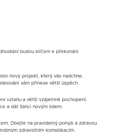
odhodlání budou klíčem k překonání
bo nový projekt, který vás nadchne.
plánování vám přinese větší úspěch.
ní vztahu
a větší vzájemné pochopení.
dce a dát šanci novým lidem.
kem. Dbejte na pravidelný pohyb a zdravou
i drobným zdravotním komplikacím.