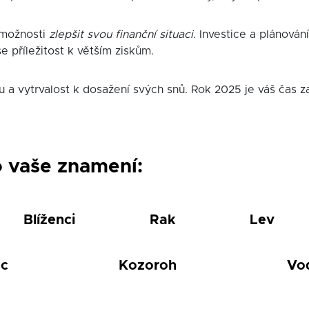
možnosti
zlepšit svou finanční situaci
. Investice a plánován
e příležitost k větším ziskům.
a vytrvalost k dosažení svých snů. Rok 2025 je váš čas za
o vaše znamení:
Blíženci
Rak
Lev
ec
Kozoroh
Vo