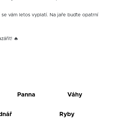
í se vám letos vyplatí. Na jaře buďte opatrní
zářit! 🔥
Panna
Váhy
dnář
Ryby