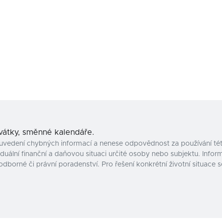
svátky, směnné kalendáře.
uvedení chybných informací a nenese odpovědnost za používání tét
uální finanční a daňovou situaci určité osoby nebo subjektu. Inform
odborné či právní poradenství. Pro řešení konkrétní životní situac