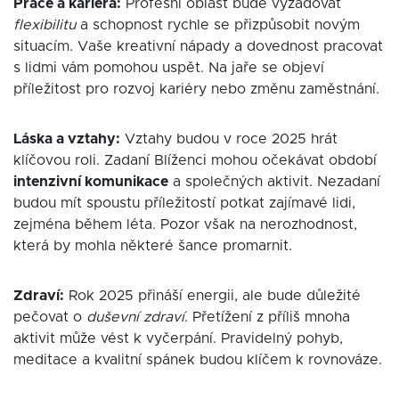
Práce a kariéra:
Profesní oblast bude vyžadovat
flexibilitu
a schopnost rychle se přizpůsobit novým
situacím. Vaše kreativní nápady a dovednost pracovat
s lidmi vám pomohou uspět. Na jaře se objeví
příležitost pro rozvoj kariéry nebo změnu zaměstnání.
Láska a vztahy:
Vztahy budou v roce 2025 hrát
klíčovou roli. Zadaní Blíženci mohou očekávat období
intenzivní komunikace
a společných aktivit. Nezadaní
budou mít spoustu příležitostí potkat zajímavé lidi,
zejména během léta. Pozor však na nerozhodnost,
která by mohla některé šance promarnit.
Zdraví:
Rok 2025 přináší energii, ale bude důležité
pečovat o
duševní zdraví
. Přetížení z příliš mnoha
aktivit může vést k vyčerpání. Pravidelný pohyb,
meditace a kvalitní spánek budou klíčem k rovnováze.