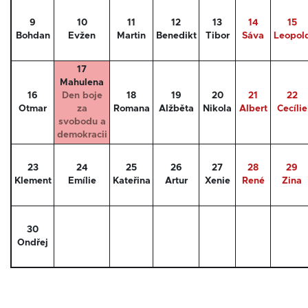
9
10
11
12
13
14
15
Bohdan
Evžen
Martin
Benedikt
Tibor
Sáva
Leopol
17
Mahulena
16
Den boje
18
19
20
21
22
Otmar
za
Romana
Alžběta
Nikola
Albert
Cecílie
svobodu a
demokracii
23
24
25
26
27
28
29
Klement
Emílie
Kateřina
Artur
Xenie
René
Zina
30
Ondřej