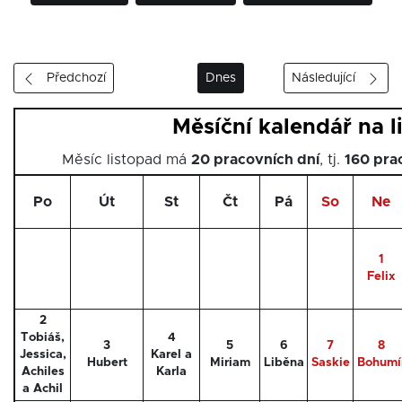
Předchozí
Dnes
Následující
Měsíční kalendář na l
Měsíc listopad má
20 pracovních dní
, tj.
160 pra
Po
Út
St
Čt
Pá
So
Ne
1
Felix
2
Tobiáš,
4
3
5
6
7
8
Jessica,
Karel a
Hubert
Miriam
Liběna
Saskie
Bohumí
Achiles
Karla
a Achil