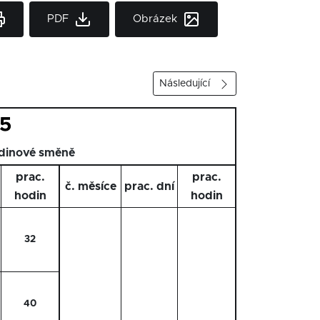
PDF
Obrázek
Následující
15
dinové směně
prac.
prac.
č. měsíce
prac. dní
hodin
hodin
32
40