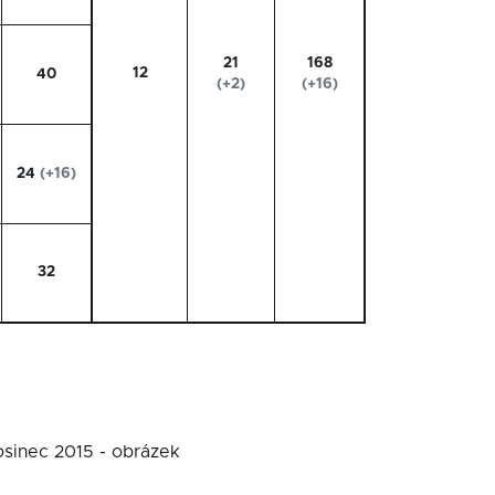
21
168
12
40
(+2)
(+16)
24
(+16)
32
osinec 2015 - obrázek