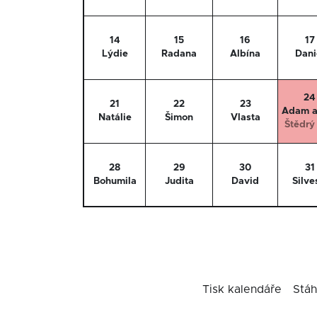
14
15
16
17
Lýdie
Radana
Albína
Dani
24
21
22
23
Adam a
Natálie
Šimon
Vlasta
Štědrý
28
29
30
31
Bohumila
Judita
David
Silve
Tisk kalendáře
Stáh