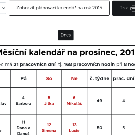
Tisk
Zobrazit plánovací kalendář na rok 2015
Dnes
ěsíční kalendář na prosinec, 20
nec má
21 pracovních dní
, tj.
168 pracovních hodin
při
8 ho
Pá
So
Ne
č. týdne
prac. dní
4
5
6
49
4
slav
Barbora
Jitka
Mikuláš
11
12
13
Dana a
50
5
e
Simona
Lucie
Danuš