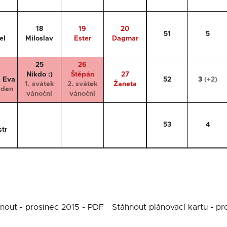
18
19
20
51
5
el
Miloslav
Ester
Dagmar
25
26
Nikdo :)
Štěpán
27
 Eva
52
3
(+2)
1. svátek
2. svátek
Žaneta
 den
vánoční
vánoční
53
4
str
nout - prosinec 2015 - PDF
Stáhnout plánovací kartu - pr