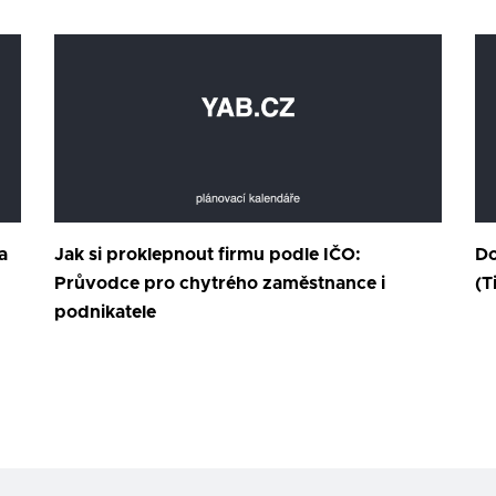
a
Jak si proklepnout firmu podle IČO:
Do
Průvodce pro chytrého zaměstnance i
(T
podnikatele