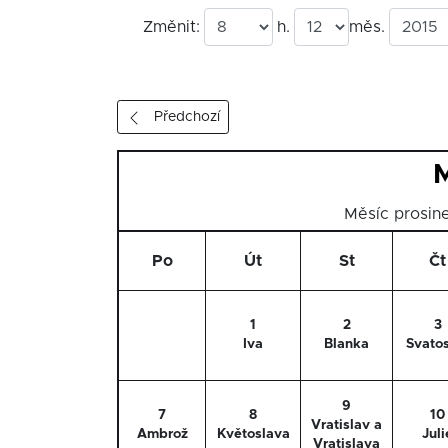
Změnit:
h.
měs.
Předchozí
M
Měsíc prosi
Po
Út
St
Čt
1
2
3
Iva
Blanka
Svato
9
7
8
10
Vratislav a
Ambrož
Květoslava
Juli
Vratislava