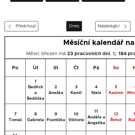
Předchozí
Dnes
Následující
Měsíční kalendář n
Měsíc březen má
23 pracovních dní
, tj.
184 pr
Po
Út
St
Čt
Pá
So
1
Bedřich
2
3
4
5
a
Anežka
Kamil
Stela
Kazimír
Mir
Bedřiška
11
7
8
9
10
12
Anděla a
Tomáš
Gabriela
Františka
Viktorie
Řehoř
Rů
Angelika