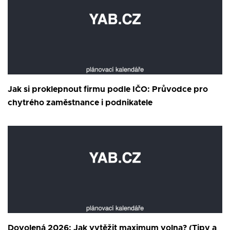
Jak si proklepnout firmu podle IČO: Průvodce pro
chytrého zaměstnance i podnikatele
Dovolená 2026: Jak vytěžit maximum volna? (Tipy a