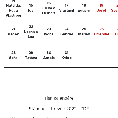
14
16
Matylda,
15
17
18
19
Elena a
Rút a
Ida
Vlastimil
Eduard
Josef
Svě
Herbert
Vlastibor
22
21
23
24
25
26
Leona a
Radek
Ivona
Gabriel
Marián
Emanuel
D
Lea
28
29
30
31
Soňa
Taťána
Arnošt
Kvido
Tisk kalendáře
Stáhnout - březen 2022 - PDF