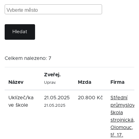
Hledat
Celkem nalezeno: 7
Zveřej.
Název
Mzda
Firma
Uprav.
Uklízeč/ka
21.05.2025
20.800 Kč
Střední
ve škole
průmyslová
21.05.2025
škola
strojnická,
Olomouc,
tř. 17.