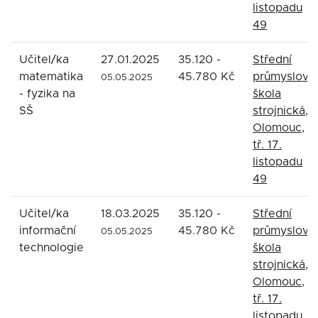
listopadu
49
Učitel/ka
27.01.2025
35.120 -
Střední
matematika
45.780 Kč
průmyslová
05.05.2025
- fyzika na
škola
SŠ
strojnická,
Olomouc,
tř. 17.
listopadu
49
Učitel/ka
18.03.2025
35.120 -
Střední
informační
45.780 Kč
průmyslová
05.05.2025
technologie
škola
strojnická,
Olomouc,
tř. 17.
listopadu