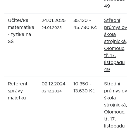
49
Učitel/ka
24.01.2025
35.120 -
Střední
matematika
45.780 Kč
průmyslová
24.01.2025
- fyzika na
škola
SŠ
strojnická,
Olomouc,
tř. 17.
listopadu
49
Referent
02.12.2024
10.350 -
Střední
správy
13.630 Kč
průmyslová
02.12.2024
majetku
škola
strojnická,
Olomouc,
tř. 17.
listopadu