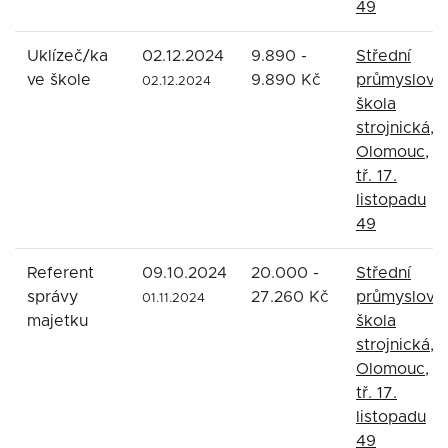
49
Uklízeč/ka
02.12.2024
9.890 -
Střední
ve škole
9.890 Kč
průmyslová
02.12.2024
škola
strojnická,
Olomouc,
tř. 17.
listopadu
49
Referent
09.10.2024
20.000 -
Střední
správy
27.260 Kč
průmyslová
01.11.2024
majetku
škola
strojnická,
Olomouc,
tř. 17.
listopadu
49