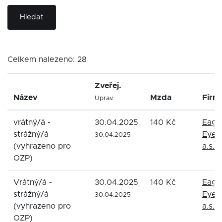
Hledat
Celkem nalezeno: 28
Zveřej.
Název
Mzda
Firm
Uprav.
vrátný/á -
30.04.2025
140 Kč
Eagl
strážný/á
Eyes
30.04.2025
(vyhrazeno pro
a.s.
OZP)
Vrátný/á -
30.04.2025
140 Kč
Eagl
strážný/á
Eyes
30.04.2025
(vyhrazeno pro
a.s.
OZP)