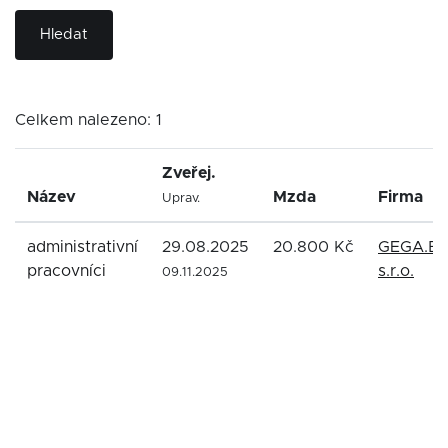
Hledat
Celkem nalezeno: 1
Zveřej.
Název
Mzda
Firma
Uprav.
administrativní
29.08.2025
20.800 Kč
GEGA.BU
pracovníci
s.r.o.
09.11.2025