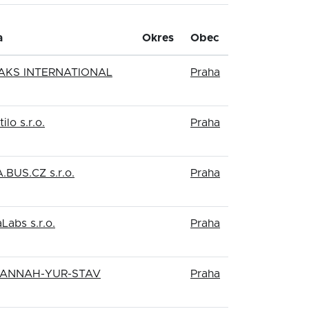
a
Okres
Obec
KS INTERNATIONAL
Praha
ilo s.r.o.
Praha
.BUS.CZ s.r.o.
Praha
Labs s.r.o.
Praha
-ANNAH-YUR-STAV
Praha