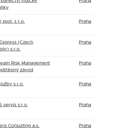
slanectví Indické
Praha
liky
spol. s r.o.
Praha
Express (Czech
Praha
lic) s.r.o.
ream Risk Management
Praha
 odštěpný závod
lužby s.r.o.
Praha
 servis s.r.o.
Praha
ra Consulting a.s.
Praha