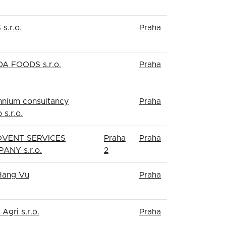
 s.r.o.
Praha
A FOODS s.r.o.
Praha
nnium consultancy
Praha
 s.r.o.
VENT SERVICES
Praha
Praha
ANY s.r.o.
2
Hang Vu
Praha
 Agri s.r.o.
Praha