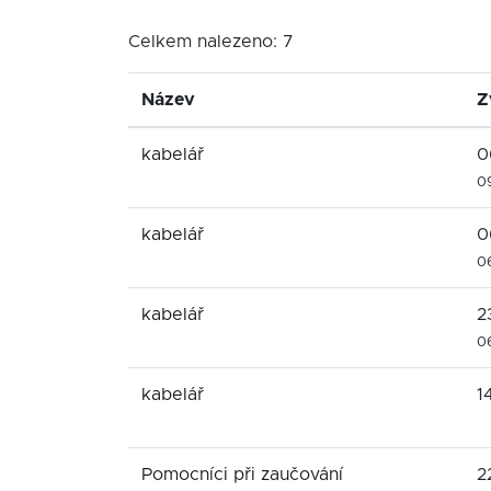
Celkem nalezeno: 7
Název
Z
kabelář
0
0
kabelář
0
0
kabelář
2
0
kabelář
1
Pomocníci při zaučování
2