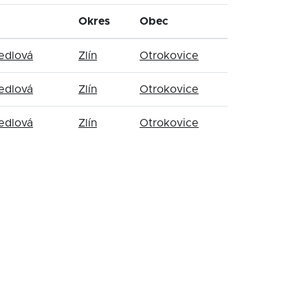
Okres
Obec
edlová
Zlín
Otrokovice
edlová
Zlín
Otrokovice
edlová
Zlín
Otrokovice