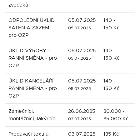
zvedáků
ODPOLEDNÍ ÚKLID
05.07.2025
140 -
S
ŠATEN A ZÁZEMÍ -
150 Kč
r
05.07.2025
pro OZP
ÚKLID VÝROBY –
05.07.2025
140 -
S
RANNÍ SMĚNA - pro
150 Kč
r
05.07.2025
OZP
ÚKLID KANCELÁŘÍ
05.07.2025
140 -
S
RANNÍ SMĚNA - pro
150 Kč
r
05.07.2025
OZP
Zámečníci,
26.06.2025
30.000 -
M
montážníci, lakýrníci
35.000 Kč
03.07.2025
Prodavači textilu,
03.07.2025
135 Kč
V