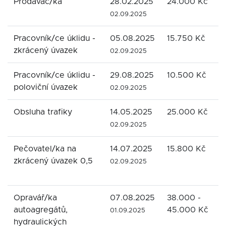
Prodavač/ka
28.02.2025
24.000 Kč
S
02.09.2025
Pracovník/ce úklidu -
05.08.2025
15.750 Kč
Š
zkrácený úvazek
-
02.09.2025
Pracovník/ce úklidu -
29.08.2025
10.500 Kč
Š
poloviční úvazek
-
02.09.2025
Obsluha trafiky
14.05.2025
25.000 Kč
A
02.09.2025
Pečovatel/ka na
14.07.2025
15.800 Kč
D
zkrácený úvazek 0,5
B
02.09.2025
o
Opravář/ka
07.08.2025
38.000 -
A
autoagregátů,
45.000 Kč
01.09.2025
hydraulických