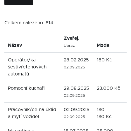
Celkem nalezeno: 814
Zveřej.
Název
Mzda
F
Uprav.
Operátor/ka
28.02.2025
180 Kč
H
šestivřetenových
02.09.2025
automatů
Pomocní kuchaři
29.08.2025
23.000 Kč
H
02.09.2025
Pracovník/ce na úklid
02.09.2025
130 -
A
a mytí vozidel
130 Kč
02.09.2025