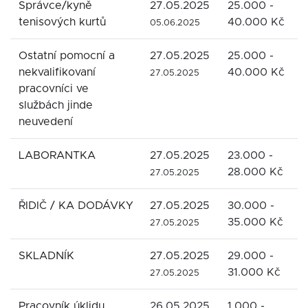
Správce/kyně
27.05.2025
25.000 -
T
tenisových kurtů
40.000 Kč
L
05.06.2025
Ostatní pomocní a
27.05.2025
25.000 -
T
nekvalifikovaní
40.000 Kč
L
27.05.2025
pracovníci ve
službách jinde
neuvedení
LABORANTKA
27.05.2025
23.000 -
R
28.000 Kč
27.05.2025
ŘIDIČ / KA DODÁVKY
27.05.2025
30.000 -
R
35.000 Kč
27.05.2025
SKLADNÍK
27.05.2025
29.000 -
R
31.000 Kč
27.05.2025
Pracovník úklidu
26.05.2025
1.000 -
C