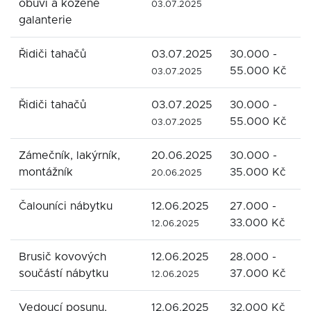
obuvi a kožené
l
03.07.2025
galanterie
Řidiči tahačů
03.07.2025
30.000 -
H
55.000 Kč
03.07.2025
Řidiči tahačů
03.07.2025
30.000 -
H
55.000 Kč
03.07.2025
Zámečník, lakýrník,
20.06.2025
30.000 -
M
montážník
35.000 Kč
20.06.2025
Čalouníci nábytku
12.06.2025
27.000 -
M
33.000 Kč
12.06.2025
Brusič kovových
12.06.2025
28.000 -
M
součástí nábytku
37.000 Kč
12.06.2025
Vedoucí posunu,
12.06.2025
32.000 Kč
M