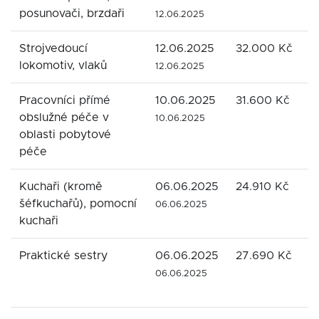
posunovači, brzdaři
12.06.2025
Strojvedoucí
12.06.2025
32.000 Kč
M
lokomotiv, vlaků
12.06.2025
Pracovníci přímé
10.06.2025
31.600 Kč
D
obslužné péče v
B
10.06.2025
oblasti pobytové
o
péče
Kuchaři (kromě
06.06.2025
24.910 Kč
S
šéfkuchařů), pomocní
O
06.06.2025
kuchaři
o
Praktické sestry
06.06.2025
27.690 Kč
S
O
06.06.2025
o