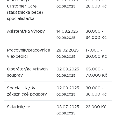
Marketing a
15.07.2025
25.000 -
L
Customer Care
28.000 Kč
02.09.2025
(zákaznická péče)
specialista/ka
Asistent/ka výroby
14.08.2025
30.000 -
P
34.000 Kč
s
02.09.2025
Pracovník/pracovnice
28.02.2025
17.000 -
P
v expedici
20.000 Kč
E
02.09.2025
Operátor/ka vrtných
02.09.2025
65.000 -
M
souprav
70.000 Kč
a
02.09.2025
Specialista/tka
02.09.2025
30.000 -
E
zákaznické podpory
36.000 Kč
02.09.2025
Skladník/ce
03.07.2025
23.000 Kč
B
02.09.2025