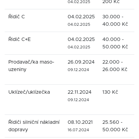
200 Kč
t
04.02.2025
Řidič C
04.02.2025
30.000 -
R
40.000 Kč
t
04.02.2025
Řidič C+E
04.02.2025
40.000 -
R
50.000 Kč
t
04.02.2025
Prodavač/ka maso-
26.09.2024
22.000 -
B
uzeniny
26.000 Kč
u
09.12.2024
a
Uklízeč/uklízečka
22.11.2024
130 Kč
O
f
09.12.2024
s
Řidiči silniční nákladní
08.10.2021
25.560 -
G
dopravy
50.000 Kč
s
16.07.2024