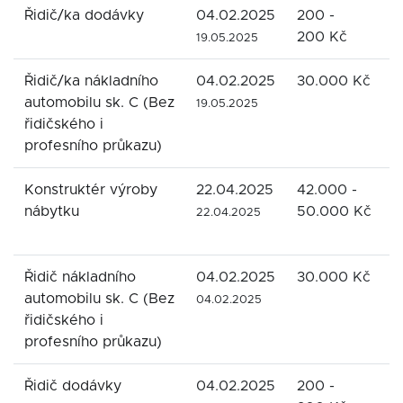
Řidič/ka dodávky
04.02.2025
200 -
R
200 Kč
t
19.05.2025
Řidič/ka nákladního
04.02.2025
30.000 Kč
R
automobilu sk. C (Bez
t
19.05.2025
řidičského i
profesního průkazu)
Konstruktér výroby
22.04.2025
42.000 -
P
nábytku
50.000 Kč
n
22.04.2025
s
Řidič nákladního
04.02.2025
30.000 Kč
R
automobilu sk. C (Bez
t
04.02.2025
řidičského i
profesního průkazu)
Řidič dodávky
04.02.2025
200 -
R