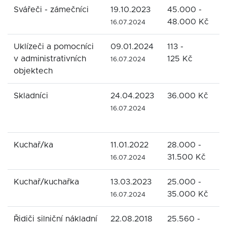
Svářeči - zámečníci
19.10.2023
45.000 -
M
48.000 Kč
K
16.07.2024
Uklízeči a pomocníci
09.01.2024
113 -
v administrativních
125 Kč
S
16.07.2024
objektech
s
Skladníci
24.04.2023
36.000 Kč
S
L
16.07.2024
s
Kuchař/ka
11.01.2022
28.000 -
R
31.500 Kč
s
16.07.2024
Kuchař/kuchařka
13.03.2023
25.000 -
J
35.000 Kč
D
16.07.2024
Řidiči silniční nákladní
22.08.2018
25.560 -
G