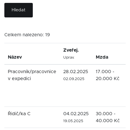
Hledat
Celkem nalezeno: 19
Zveřej.
Název
Mzda
F
Uprav.
Pracovník/pracovnice
28.02.2025
17.000 -
P
v expedici
20.000 Kč
p
02.09.2025
S
E
s
Řidič/ka C
04.02.2025
30.000 -
R
40.000 Kč
t
19.05.2025