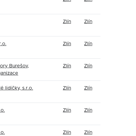
Zlín
Zlín
r.o.
Zlín
Zlín
ory Burešov,
Zlín
Zlín
ganizace
 lidičky, s.r.o.
Zlín
Zlín
o.
Zlín
Zlín
o.
Zlín
Zlín