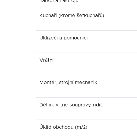
nářadí a nástrojů
Kuchaři (kromě šéfkuchařů)
Uklízeči a pomocníci
Vrátní
Montér, strojní mechanik
Dělník vrtné soupravy, řidič
Úklid obchodu (m/ž)