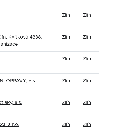
Zlín
Zlín
lín, Kvítková 4338,
Zlín
Zlín
ganizace
Zlín
Zlín
Í OPRAVY, a.s.
Zlín
Zlín
tlaky, a.s.
Zlín
Zlín
l. s r.o.
Zlín
Zlín