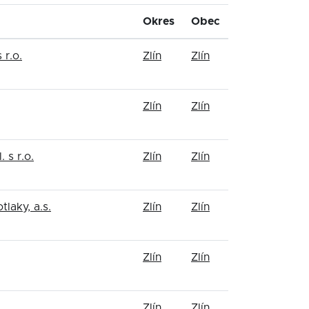
Okres
Obec
 r.o.
Zlín
Zlín
Zlín
Zlín
 s r.o.
Zlín
Zlín
tlaky, a.s.
Zlín
Zlín
Zlín
Zlín
Zlín
Zlín